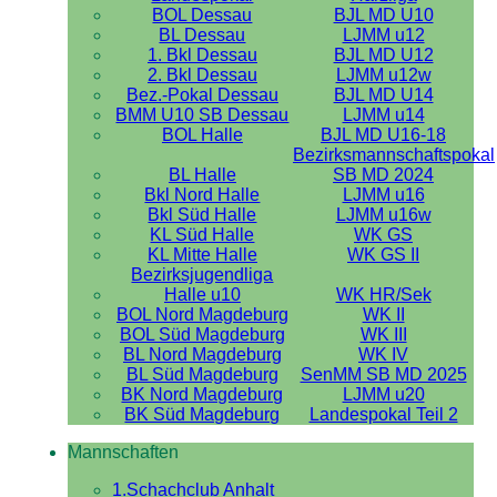
BOL Dessau
BJL MD U10
BL Dessau
LJMM u12
1. Bkl Dessau
BJL MD U12
2. Bkl Dessau
LJMM u12w
Bez.-Pokal Dessau
BJL MD U14
BMM U10 SB Dessau
LJMM u14
BOL Halle
BJL MD U16-18
Bezirksmannschaftspokal
BL Halle
SB MD 2024
Bkl Nord Halle
LJMM u16
Bkl Süd Halle
LJMM u16w
KL Süd Halle
WK GS
KL Mitte Halle
WK GS II
Bezirksjugendliga
Halle u10
WK HR/Sek
BOL Nord Magdeburg
WK II
BOL Süd Magdeburg
WK III
BL Nord Magdeburg
WK IV
BL Süd Magdeburg
SenMM SB MD 2025
BK Nord Magdeburg
LJMM u20
BK Süd Magdeburg
Landespokal Teil 2
Mannschaften
1.Schachclub Anhalt