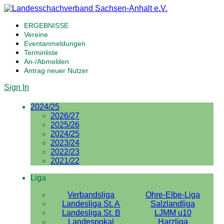
ERGEBNISSE
Vereine
Eventanmeldungen
Terminliste
An-/Abmelden
Antrag neuer Nutzer
Sign In
2024/25
2026/27
2025/26
2024/25
2023/24
2022/23
2021/22
Liga
Verbandsliga
Ohre-Elbe-Liga
Landesliga St. A
Salzlandliga
Landesliga St. B
LJMM u10
Landespokal
Harzliga