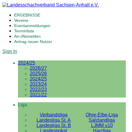
ERGEBNISSE
Vereine
Eventanmeldungen
Terminliste
An-/Abmelden
Antrag neuer Nutzer
Sign In
2024/25
2026/27
2025/26
2024/25
2023/24
2022/23
2021/22
Liga
Verbandsliga
Ohre-Elbe-Liga
Landesliga St. A
Salzlandliga
Landesliga St. B
LJMM u10
Landespokal
Harzliga