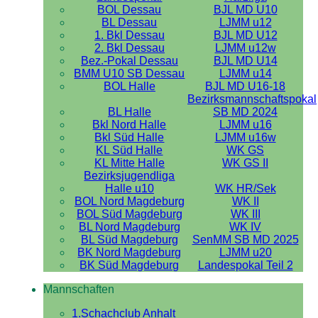
BOL Dessau
BJL MD U10
BL Dessau
LJMM u12
1. Bkl Dessau
BJL MD U12
2. Bkl Dessau
LJMM u12w
Bez.-Pokal Dessau
BJL MD U14
BMM U10 SB Dessau
LJMM u14
BOL Halle
BJL MD U16-18
Bezirksmannschaftspokal
BL Halle
SB MD 2024
Bkl Nord Halle
LJMM u16
Bkl Süd Halle
LJMM u16w
KL Süd Halle
WK GS
KL Mitte Halle
WK GS II
Bezirksjugendliga
Halle u10
WK HR/Sek
BOL Nord Magdeburg
WK II
BOL Süd Magdeburg
WK III
BL Nord Magdeburg
WK IV
BL Süd Magdeburg
SenMM SB MD 2025
BK Nord Magdeburg
LJMM u20
BK Süd Magdeburg
Landespokal Teil 2
Mannschaften
1.Schachclub Anhalt