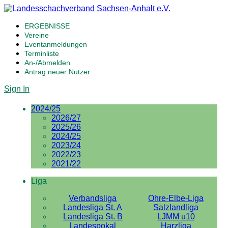
ERGEBNISSE
Vereine
Eventanmeldungen
Terminliste
An-/Abmelden
Antrag neuer Nutzer
Sign In
2024/25
2026/27
2025/26
2024/25
2023/24
2022/23
2021/22
Liga
Verbandsliga
Ohre-Elbe-Liga
Landesliga St. A
Salzlandliga
Landesliga St. B
LJMM u10
Landespokal
Harzliga