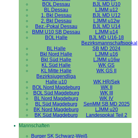
BOL Dessau
BJL MD U10
BL Dessau
LJMM u12
1. Bkl Dessau
BJL MD U12
2. Bkl Dessau
LJMM u12w
Bez.-Pokal Dessau
BJL MD U14
BMM U10 SB Dessau
LJMM u14
BOL Halle
BJL MD U16-18
Bezirksmannschaftspokal
BL Halle
SB MD 2024
Bkl Nord Halle
LJMM u16
Bkl Süd Halle
LJMM u16w
KL Süd Halle
WK GS
KL Mitte Halle
WK GS II
Bezirksjugendliga
Halle u10
WK HR/Sek
BOL Nord Magdeburg
WK II
BOL Süd Magdeburg
WK III
BL Nord Magdeburg
WK IV
BL Süd Magdeburg
SenMM SB MD 2025
BK Nord Magdeburg
LJMM u20
BK Süd Magdeburg
Landespokal Teil 2
Mannschaften
Burger SK Schwarz-Weiß