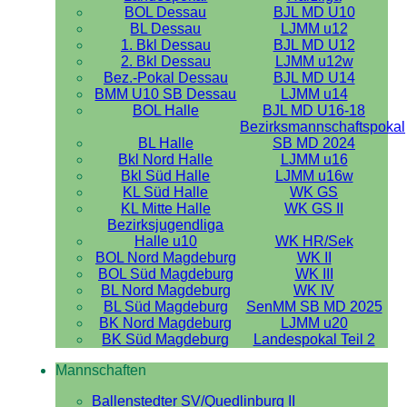
BOL Dessau
BJL MD U10
BL Dessau
LJMM u12
1. Bkl Dessau
BJL MD U12
2. Bkl Dessau
LJMM u12w
Bez.-Pokal Dessau
BJL MD U14
BMM U10 SB Dessau
LJMM u14
BOL Halle
BJL MD U16-18
Bezirksmannschaftspokal
BL Halle
SB MD 2024
Bkl Nord Halle
LJMM u16
Bkl Süd Halle
LJMM u16w
KL Süd Halle
WK GS
KL Mitte Halle
WK GS II
Bezirksjugendliga
Halle u10
WK HR/Sek
BOL Nord Magdeburg
WK II
BOL Süd Magdeburg
WK III
BL Nord Magdeburg
WK IV
BL Süd Magdeburg
SenMM SB MD 2025
BK Nord Magdeburg
LJMM u20
BK Süd Magdeburg
Landespokal Teil 2
Mannschaften
Ballenstedter SV/Quedlinburg II