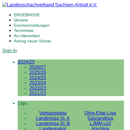
ERGEBNISSE
Vereine
Eventanmeldungen
Terminliste
An-/Abmelden
Antrag neuer Nutzer
Sign In
2024/25
2026/27
2025/26
2024/25
2023/24
2022/23
2021/22
Liga
Verbandsliga
Ohre-Elbe-Liga
Landesliga St. A
Salzlandliga
Landesliga St. B
LJMM u10
Landespokal
Harzliga