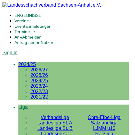
ERGEBNISSE
Vereine
Eventanmeldungen
Terminliste
An-/Abmelden
Antrag neuer Nutzer
Sign In
2024/25
2026/27
2025/26
2024/25
2023/24
2022/23
2021/22
Liga
Verbandsliga
Ohre-Elbe-Liga
Landesliga St. A
Salzlandliga
Landesliga St. B
LJMM u10
Landespokal
Harzliga