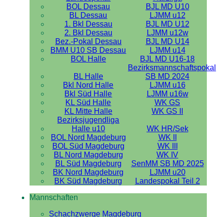
BOL Dessau
BJL MD U10
BL Dessau
LJMM u12
1. Bkl Dessau
BJL MD U12
2. Bkl Dessau
LJMM u12w
Bez.-Pokal Dessau
BJL MD U14
BMM U10 SB Dessau
LJMM u14
BOL Halle
BJL MD U16-18
Bezirksmannschaftspokal
BL Halle
SB MD 2024
Bkl Nord Halle
LJMM u16
Bkl Süd Halle
LJMM u16w
KL Süd Halle
WK GS
KL Mitte Halle
WK GS II
Bezirksjugendliga
Halle u10
WK HR/Sek
BOL Nord Magdeburg
WK II
BOL Süd Magdeburg
WK III
BL Nord Magdeburg
WK IV
BL Süd Magdeburg
SenMM SB MD 2025
BK Nord Magdeburg
LJMM u20
BK Süd Magdeburg
Landespokal Teil 2
Mannschaften
Schachzwerge Magdeburg