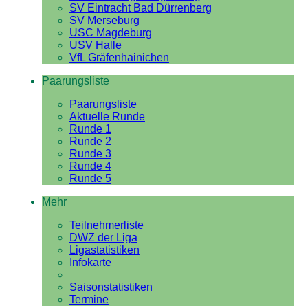
SV Eintracht Bad Dürrenberg
SV Merseburg
USC Magdeburg
USV Halle
VfL Gräfenhainichen
Paarungsliste
Paarungsliste
Aktuelle Runde
Runde 1
Runde 2
Runde 3
Runde 4
Runde 5
Mehr
Teilnehmerliste
DWZ der Liga
Ligastatistiken
Infokarte
Saisonstatistiken
Termine