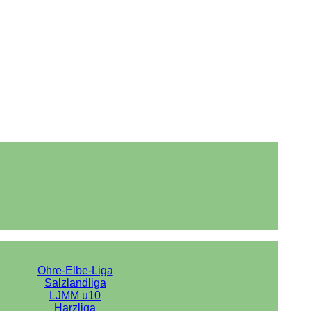
Ohre-Elbe-Liga
Salzlandliga
LJMM u10
Harzliga