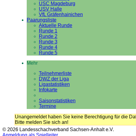
USC Magdeburg
USV Halle
VfL Gräfenhainichen
Paarungsliste
Aktuelle Runde
Runde 1
Runde 2
Runde 3
Runde 4
Runde 5
Mehr
Teilnehmerliste
DWZ der Liga
Ligastatistiken
Infokarte
Saisonstatistiken
Termine
Unangemeldet haben Sie keine Berechtigung für die Dat
Bitte melden Sie sich an!
© 2026 Landesschachverband Sachsen-Anhalt e.V.
Anmeldung als Spielleiter