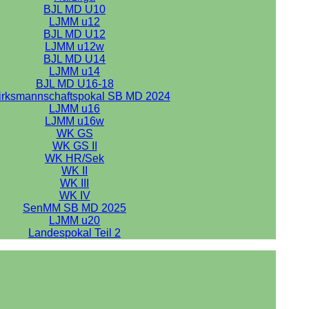
BJL MD U10
LJMM u12
BJL MD U12
LJMM u12w
BJL MD U14
LJMM u14
BJL MD U16-18
irksmannschaftspokal SB MD 2024
LJMM u16
LJMM u16w
WK GS
WK GS II
WK HR/Sek
WK II
WK III
WK IV
SenMM SB MD 2025
LJMM u20
Landespokal Teil 2