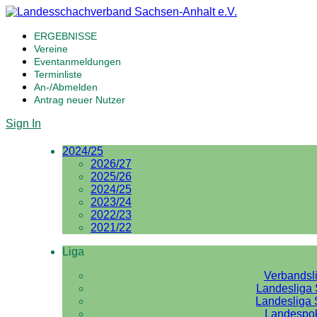
ERGEBNISSE
Vereine
Eventanmeldungen
Terminliste
An-/Abmelden
Antrag neuer Nutzer
Sign In
2024/25
2026/27
2025/26
2024/25
2023/24
2022/23
2021/22
Liga
Verbandsl
Landesliga 
Landesliga 
Landespo