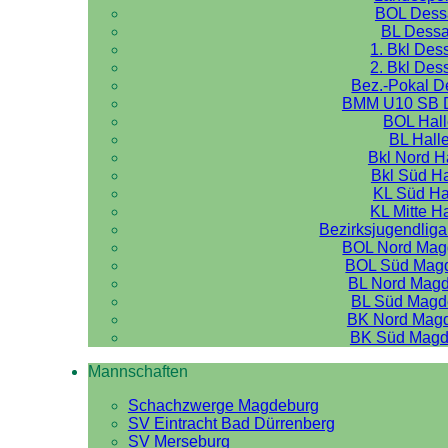
BOL Dess
BL Dess
1. Bkl Des
2. Bkl Des
Bez.-Pokal 
BMM U10 SB 
BOL Hal
BL Hall
Bkl Nord H
Bkl Süd Ha
KL Süd Ha
KL Mitte H
Bezirksjugendliga
BOL Nord Mag
BOL Süd Mag
BL Nord Mag
BL Süd Magd
BK Nord Mag
BK Süd Magd
Mannschaften
Schachzwerge Magdeburg
SV Eintracht Bad Dürrenberg
SV Merseburg