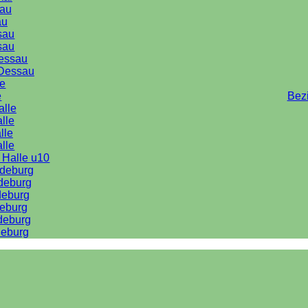
au
au
sau
sau
Dessau
Dessau
le
e
Bez
alle
lle
lle
alle
 Halle u10
deburg
deburg
deburg
eburg
deburg
eburg