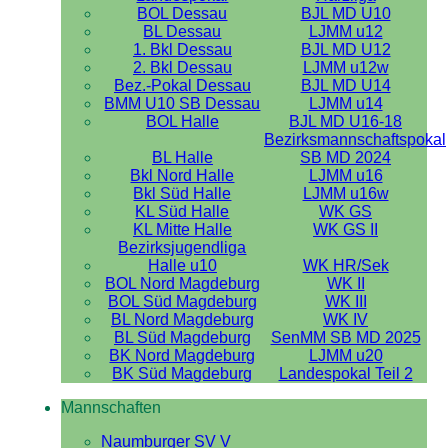
BOL Dessau
BJL MD U10
BL Dessau
LJMM u12
1. Bkl Dessau
BJL MD U12
2. Bkl Dessau
LJMM u12w
Bez.-Pokal Dessau
BJL MD U14
BMM U10 SB Dessau
LJMM u14
BOL Halle
BJL MD U16-18
Bezirksmannschaftspokal
BL Halle
SB MD 2024
Bkl Nord Halle
LJMM u16
Bkl Süd Halle
LJMM u16w
KL Süd Halle
WK GS
KL Mitte Halle
WK GS II
Bezirksjugendliga
Halle u10
WK HR/Sek
BOL Nord Magdeburg
WK II
BOL Süd Magdeburg
WK III
BL Nord Magdeburg
WK IV
BL Süd Magdeburg
SenMM SB MD 2025
BK Nord Magdeburg
LJMM u20
BK Süd Magdeburg
Landespokal Teil 2
Mannschaften
Naumburger SV V