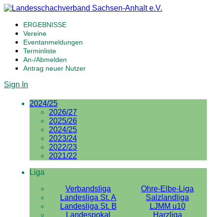
ERGEBNISSE
Vereine
Eventanmeldungen
Terminliste
An-/Abmelden
Antrag neuer Nutzer
Sign In
2024/25
2026/27
2025/26
2024/25
2023/24
2022/23
2021/22
Liga
Verbandsliga
Ohre-Elbe-Liga
Landesliga St. A
Salzlandliga
Landesliga St. B
LJMM u10
Landespokal
Harzliga