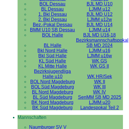
BOL Dessau
BJL MD U10
BL Dessau
LJMM u12
1. Bkl Dessau
BJL MD U12
2. Bkl Dessau
LJMM u12w
Bez.-Pokal Dessau
BJL MD U14
BMM U10 SB Dessau
LJMM u14
BOL Halle
BJL MD U16-18
Bezirksmannschaftspokal
BL Halle
SB MD 2024
Bkl Nord Halle
LJMM u16
Bkl Süd Halle
LJMM u16w
KL Süd Halle
WK GS
KL Mitte Halle
WK GS II
Bezirksjugendliga
Halle u10
WK HR/Sek
BOL Nord Magdeburg
WK II
BOL Süd Magdeburg
WK III
BL Nord Magdeburg
WK IV
BL Süd Magdeburg
SenMM SB MD 2025
BK Nord Magdeburg
LJMM u20
BK Süd Magdeburg
Landespokal Teil 2
Mannschaften
Naumburger SV V