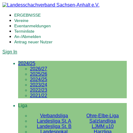
ERGEBNISSE
Vereine
Eventanmeldungen
Terminliste
An-/Abmelden
Antrag neuer Nutzer
Sign In
2024/25
2026/27
2025/26
2024/25
2023/24
2022/23
2021/22
Liga
Verbandsliga
Ohre-Elbe-Liga
Landesliga St. A
Salzlandliga
Landesliga St. B
LJMM u10
Landespokal
Harzliga