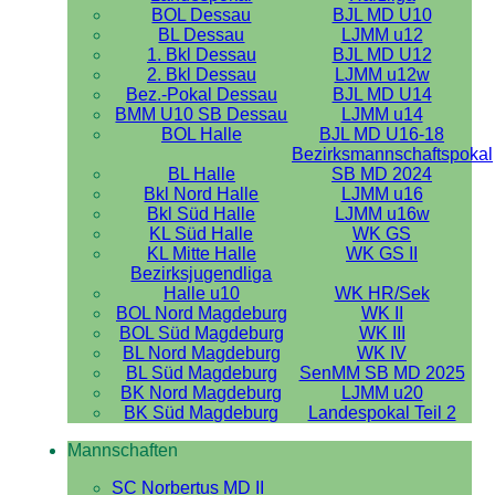
BOL Dessau
BJL MD U10
BL Dessau
LJMM u12
1. Bkl Dessau
BJL MD U12
2. Bkl Dessau
LJMM u12w
Bez.-Pokal Dessau
BJL MD U14
BMM U10 SB Dessau
LJMM u14
BOL Halle
BJL MD U16-18
Bezirksmannschaftspokal
BL Halle
SB MD 2024
Bkl Nord Halle
LJMM u16
Bkl Süd Halle
LJMM u16w
KL Süd Halle
WK GS
KL Mitte Halle
WK GS II
Bezirksjugendliga
Halle u10
WK HR/Sek
BOL Nord Magdeburg
WK II
BOL Süd Magdeburg
WK III
BL Nord Magdeburg
WK IV
BL Süd Magdeburg
SenMM SB MD 2025
BK Nord Magdeburg
LJMM u20
BK Süd Magdeburg
Landespokal Teil 2
Mannschaften
SC Norbertus MD II