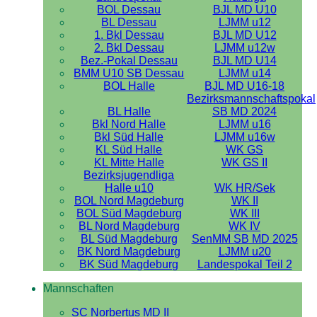
BOL Dessau
BJL MD U10
BL Dessau
LJMM u12
1. Bkl Dessau
BJL MD U12
2. Bkl Dessau
LJMM u12w
Bez.-Pokal Dessau
BJL MD U14
BMM U10 SB Dessau
LJMM u14
BOL Halle
BJL MD U16-18
Bezirksmannschaftspokal
BL Halle
SB MD 2024
Bkl Nord Halle
LJMM u16
Bkl Süd Halle
LJMM u16w
KL Süd Halle
WK GS
KL Mitte Halle
WK GS II
Bezirksjugendliga
Halle u10
WK HR/Sek
BOL Nord Magdeburg
WK II
BOL Süd Magdeburg
WK III
BL Nord Magdeburg
WK IV
BL Süd Magdeburg
SenMM SB MD 2025
BK Nord Magdeburg
LJMM u20
BK Süd Magdeburg
Landespokal Teil 2
Mannschaften
SC Norbertus MD II