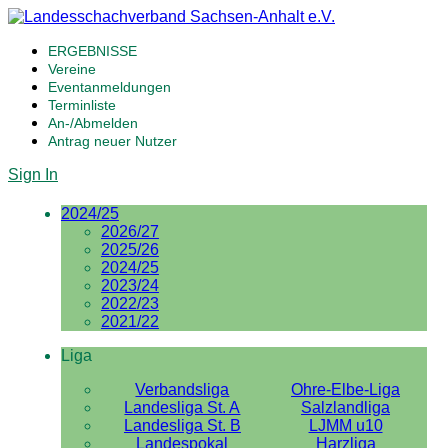
ERGEBNISSE
Vereine
Eventanmeldungen
Terminliste
An-/Abmelden
Antrag neuer Nutzer
Sign In
2024/25
2026/27
2025/26
2024/25
2023/24
2022/23
2021/22
Liga
Verbandsliga
Ohre-Elbe-Liga
Landesliga St. A
Salzlandliga
Landesliga St. B
LJMM u10
Landespokal
Harzliga