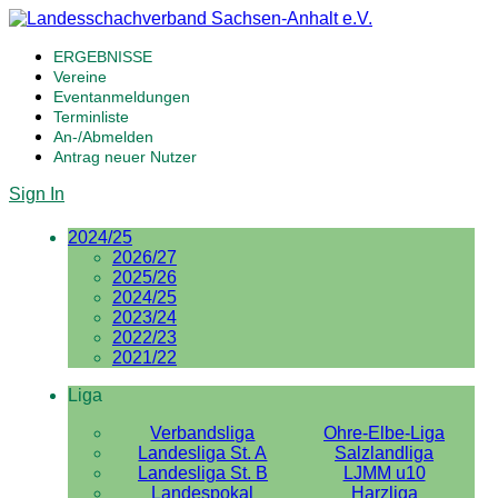
ERGEBNISSE
Vereine
Eventanmeldungen
Terminliste
An-/Abmelden
Antrag neuer Nutzer
Sign In
2024/25
2026/27
2025/26
2024/25
2023/24
2022/23
2021/22
Liga
Verbandsliga
Ohre-Elbe-Liga
Landesliga St. A
Salzlandliga
Landesliga St. B
LJMM u10
Landespokal
Harzliga