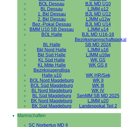
BOL Dessau
BJL MD U10
BL Dessau
LJMM u12
1. Bkl Dessau
BJL MD U12
2. Bkl Dessau
LJMM u12w
Bez.-Pokal Dessau
BJL MD U14
BMM U10 SB Dessau
LJMM u14
BOL Halle
BJL MD U16-18
Bezirksmannschaftspokal
BL Halle
SB MD 2024
Bkl Nord Halle
LJMM u16
Bkl Süd Halle
LJMM u16w
KL Süd Halle
WK GS
KL Mitte Halle
WK GS II
Bezirksjugendliga
Halle u10
WK HR/Sek
BOL Nord Magdeburg
WK II
BOL Süd Magdeburg
WK III
BL Nord Magdeburg
WK IV
BL Süd Magdeburg
SenMM SB MD 2025
BK Nord Magdeburg
LJMM u20
BK Süd Magdeburg
Landespokal Teil 2
Mannschaften
SC Norbertus MD II