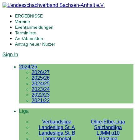
ERGEBNISSE
Vereine
Eventanmeldungen
Terminliste
An-/Abmelden
Antrag neuer Nutzer
Sign In
2024/25
2026/27
2025/26
2024/25
2023/24
2022/23
2021/22
Liga
Verbandsliga
Ohre-Elbe-Liga
Landesliga St. A
Salzlandliga
Landesliga St. B
LJMM u10
Landespokal
Harzliga