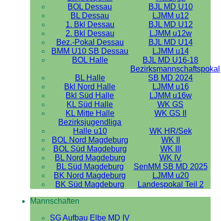
BOL Dessau
BJL MD U10
BL Dessau
LJMM u12
1. Bkl Dessau
BJL MD U12
2. Bkl Dessau
LJMM u12w
Bez.-Pokal Dessau
BJL MD U14
BMM U10 SB Dessau
LJMM u14
BOL Halle
BJL MD U16-18
Bezirksmannschaftspokal
BL Halle
SB MD 2024
Bkl Nord Halle
LJMM u16
Bkl Süd Halle
LJMM u16w
KL Süd Halle
WK GS
KL Mitte Halle
WK GS II
Bezirksjugendliga
Halle u10
WK HR/Sek
BOL Nord Magdeburg
WK II
BOL Süd Magdeburg
WK III
BL Nord Magdeburg
WK IV
BL Süd Magdeburg
SenMM SB MD 2025
BK Nord Magdeburg
LJMM u20
BK Süd Magdeburg
Landespokal Teil 2
Mannschaften
SG Aufbau Elbe MD IV