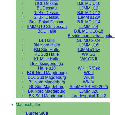
BOL Dessau
BJL MD U10
BL Dessau
LJMM u12
1. Bkl Dessau
BJL MD U12
2. Bkl Dessau
LJMM u12w
Bez.-Pokal Dessau
BJL MD U14
BMM U10 SB Dessau
LJMM u14
BOL Halle
BJL MD U16-18
Bezirksmannschaftspokal
BL Halle
SB MD 2024
Bkl Nord Halle
LJMM u16
Bkl Süd Halle
LJMM u16w
KL Süd Halle
WK GS
KL Mitte Halle
WK GS II
Bezirksjugendliga
Halle u10
WK HR/Sek
BOL Nord Magdeburg
WK II
BOL Süd Magdeburg
WK III
BL Nord Magdeburg
WK IV
BL Süd Magdeburg
SenMM SB MD 2025
BK Nord Magdeburg
LJMM u20
BK Süd Magdeburg
Landespokal Teil 2
Mannschaften
Burger SK II