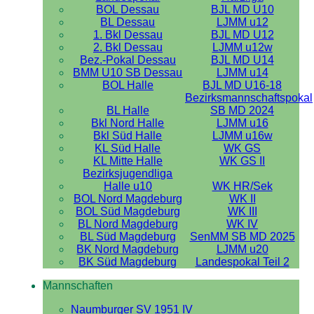
BOL Dessau
BJL MD U10
BL Dessau
LJMM u12
1. Bkl Dessau
BJL MD U12
2. Bkl Dessau
LJMM u12w
Bez.-Pokal Dessau
BJL MD U14
BMM U10 SB Dessau
LJMM u14
BOL Halle
BJL MD U16-18
Bezirksmannschaftspokal
BL Halle
SB MD 2024
Bkl Nord Halle
LJMM u16
Bkl Süd Halle
LJMM u16w
KL Süd Halle
WK GS
KL Mitte Halle
WK GS II
Bezirksjugendliga
Halle u10
WK HR/Sek
BOL Nord Magdeburg
WK II
BOL Süd Magdeburg
WK III
BL Nord Magdeburg
WK IV
BL Süd Magdeburg
SenMM SB MD 2025
BK Nord Magdeburg
LJMM u20
BK Süd Magdeburg
Landespokal Teil 2
Mannschaften
Naumburger SV 1951 IV