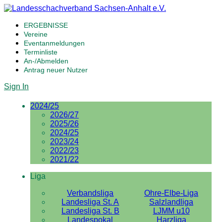
ERGEBNISSE
Vereine
Eventanmeldungen
Terminliste
An-/Abmelden
Antrag neuer Nutzer
Sign In
2024/25
2026/27
2025/26
2024/25
2023/24
2022/23
2021/22
Liga
Verbandsliga
Ohre-Elbe-Liga
Landesliga St. A
Salzlandliga
Landesliga St. B
LJMM u10
Landespokal
Harzliga