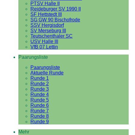
PTSV Halle II
Reideburger SV 1990 II
SF Hettstedt III
SG GW 90 Bischofrode
SSV Hergisdorf
SV Merseburg III
Teutschenthaler SC
USV Halle III
VfB 07 Lettin
Paarungsliste
Paarungsliste
Aktuelle Runde
Runde 1
Runde 2
Runde 3
Runde 4
Runde 5
Runde 6
Runde 7
Runde 8
Runde 9
Mehr