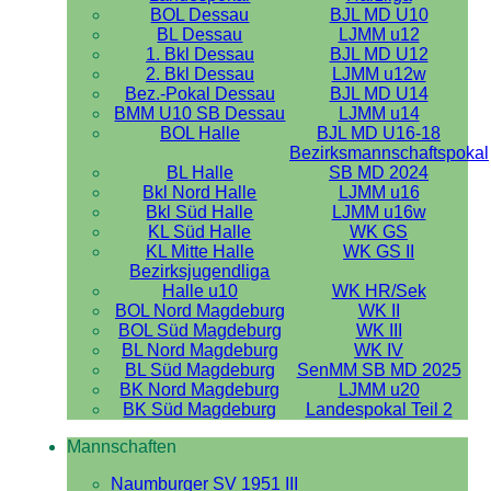
BOL Dessau
BJL MD U10
BL Dessau
LJMM u12
1. Bkl Dessau
BJL MD U12
2. Bkl Dessau
LJMM u12w
Bez.-Pokal Dessau
BJL MD U14
BMM U10 SB Dessau
LJMM u14
BOL Halle
BJL MD U16-18
Bezirksmannschaftspokal
BL Halle
SB MD 2024
Bkl Nord Halle
LJMM u16
Bkl Süd Halle
LJMM u16w
KL Süd Halle
WK GS
KL Mitte Halle
WK GS II
Bezirksjugendliga
Halle u10
WK HR/Sek
BOL Nord Magdeburg
WK II
BOL Süd Magdeburg
WK III
BL Nord Magdeburg
WK IV
BL Süd Magdeburg
SenMM SB MD 2025
BK Nord Magdeburg
LJMM u20
BK Süd Magdeburg
Landespokal Teil 2
Mannschaften
Naumburger SV 1951 III