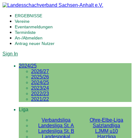
ERGEBNISSE
Vereine
Eventanmeldungen
Terminliste
An-/Abmelden
Antrag neuer Nutzer
Sign In
2024/25
2026/27
2025/26
2024/25
2023/24
2022/23
2021/22
Liga
Verbandsliga
Ohre-Elbe-Liga
Landesliga St. A
Salzlandliga
Landesliga St. B
LJMM u10
Landespokal
Harzliga