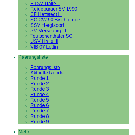
PTSV Halle II
Reideburger SV 1990 II
SF Hettstedt III
SG GW 90 Bischofrode
SSV Hergisdorf
SV Merseburg III
Teutschenthaler SC
USV Halle III
VfB 07 Lettin
Paarungsliste
Paarungsliste
Aktuelle Runde
Runde 1
Runde 2
Runde 3
Runde 4
Runde 5
Runde 6
Runde 7
Runde 8
Runde 9
Mehr