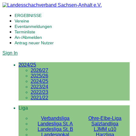
ERGEBNISSE
Vereine
Eventanmeldungen
Terminliste
An-/Abmelden
Antrag neuer Nutzer
Sign In
2024/25
2026/27
2025/26
2024/25
2023/24
2022/23
2021/22
Liga
Verbandsliga
Ohre-Elbe-Liga
Landesliga St. A
Salzlandliga
Landesliga St. B
LJMM u10
Landespokal
Harzliga