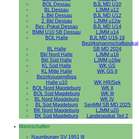
BOL Dessau
BJL MD U10
BL Dessau
LJMM u12
1. Bkl Dessau
BJL MD U12
2. Bkl Dessau
LJMM u12w
Bez.-Pokal Dessau
BJL MD U14
BMM U10 SB Dessau
LJMM u14
BOL Halle
BJL MD U16-18
Bezirksmannschaftspokal
BL Halle
SB MD 2024
Bkl Nord Halle
LJMM u16
Bkl Süd Halle
LJMM u16w
KL Süd Halle
WK GS
KL Mitte Halle
WK GS II
Bezirksjugendliga
Halle u10
WK HR/Sek
BOL Nord Magdeburg
WK II
BOL Süd Magdeburg
WK III
BL Nord Magdeburg
WK IV
BL Süd Magdeburg
SenMM SB MD 2025
BK Nord Magdeburg
LJMM u20
BK Süd Magdeburg
Landespokal Teil 2
Mannschaften
Naumburger SV 1951 III