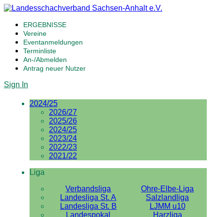
ERGEBNISSE
Vereine
Eventanmeldungen
Terminliste
An-/Abmelden
Antrag neuer Nutzer
Sign In
2024/25
2026/27
2025/26
2024/25
2023/24
2022/23
2021/22
Liga
Verbandsliga
Ohre-Elbe-Liga
Landesliga St. A
Salzlandliga
Landesliga St. B
LJMM u10
Landespokal
Harzliga