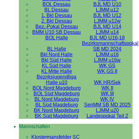
BOL Dessau
BJL MD U10
BL Dessau
LJMM u12
1. Bkl Dessau
BJL MD U12
2. Bkl Dessau
LJMM u12w
Bez.-Pokal Dessau
BJL MD U14
BMM U10 SB Dessau
LJMM u14
BOL Halle
BJL MD U16-18
Bezirksmannschaftspokal
BL Halle
SB MD 2024
Bkl Nord Halle
LJMM u16
Bkl Süd Halle
LJMM u16w
KL Süd Halle
WK GS
KL Mitte Halle
WK GS II
Bezirksjugendliga
Halle u10
WK HR/Sek
BOL Nord Magdeburg
WK II
BOL Süd Magdeburg
WK III
BL Nord Magdeburg
WK IV
BL Süd Magdeburg
SenMM SB MD 2025
BK Nord Magdeburg
LJMM u20
BK Süd Magdeburg
Landespokal Teil 2
Mannschaften
Klostermansfelder SC