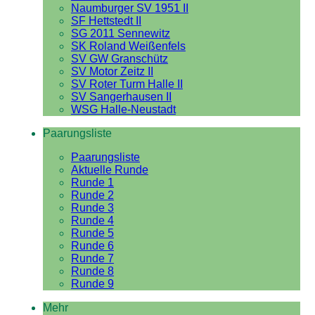
Naumburger SV 1951 II
SF Hettstedt II
SG 2011 Sennewitz
SK Roland Weißenfels
SV GW Granschütz
SV Motor Zeitz II
SV Roter Turm Halle II
SV Sangerhausen II
WSG Halle-Neustadt
Paarungsliste
Paarungsliste
Aktuelle Runde
Runde 1
Runde 2
Runde 3
Runde 4
Runde 5
Runde 6
Runde 7
Runde 8
Runde 9
Mehr