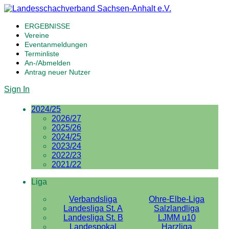
ERGEBNISSE
Vereine
Eventanmeldungen
Terminliste
An-/Abmelden
Antrag neuer Nutzer
Sign In
2024/25
2026/27
2025/26
2024/25
2023/24
2022/23
2021/22
Liga
Verbandsliga
Ohre-Elbe-Liga
Landesliga St. A
Salzlandliga
Landesliga St. B
LJMM u10
Landespokal
Harzliga