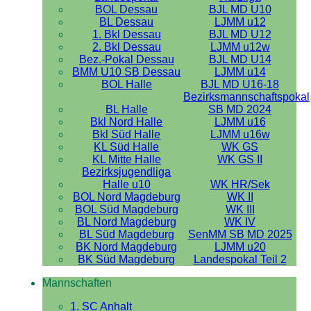
BOL Dessau
BJL MD U10
BL Dessau
LJMM u12
1. Bkl Dessau
BJL MD U12
2. Bkl Dessau
LJMM u12w
Bez.-Pokal Dessau
BJL MD U14
BMM U10 SB Dessau
LJMM u14
BOL Halle
BJL MD U16-18
Bezirksmannschaftspokal
BL Halle
SB MD 2024
Bkl Nord Halle
LJMM u16
Bkl Süd Halle
LJMM u16w
KL Süd Halle
WK GS
KL Mitte Halle
WK GS II
Bezirksjugendliga
Halle u10
WK HR/Sek
BOL Nord Magdeburg
WK II
BOL Süd Magdeburg
WK III
BL Nord Magdeburg
WK IV
BL Süd Magdeburg
SenMM SB MD 2025
BK Nord Magdeburg
LJMM u20
BK Süd Magdeburg
Landespokal Teil 2
Mannschaften
1. SC Anhalt