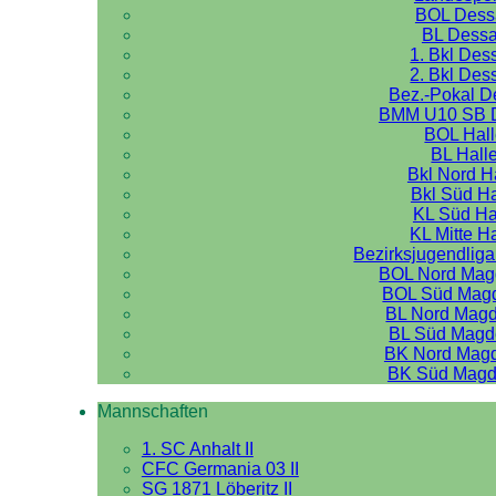
BOL Dess
BL Dess
1. Bkl Des
2. Bkl Des
Bez.-Pokal 
BMM U10 SB 
BOL Hal
BL Hall
Bkl Nord H
Bkl Süd Ha
KL Süd Ha
KL Mitte H
Bezirksjugendliga
BOL Nord Mag
BOL Süd Mag
BL Nord Mag
BL Süd Magd
BK Nord Mag
BK Süd Magd
Mannschaften
1. SC Anhalt II
CFC Germania 03 II
SG 1871 Löberitz II