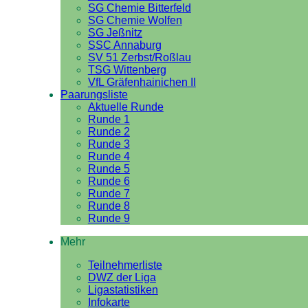
SG Chemie Bitterfeld
SG Chemie Wolfen
SG Jeßnitz
SSC Annaburg
SV 51 Zerbst/Roßlau
TSG Wittenberg
VfL Gräfenhainichen II
Paarungsliste
Aktuelle Runde
Runde 1
Runde 2
Runde 3
Runde 4
Runde 5
Runde 6
Runde 7
Runde 8
Runde 9
Mehr
Teilnehmerliste
DWZ der Liga
Ligastatistiken
Infokarte