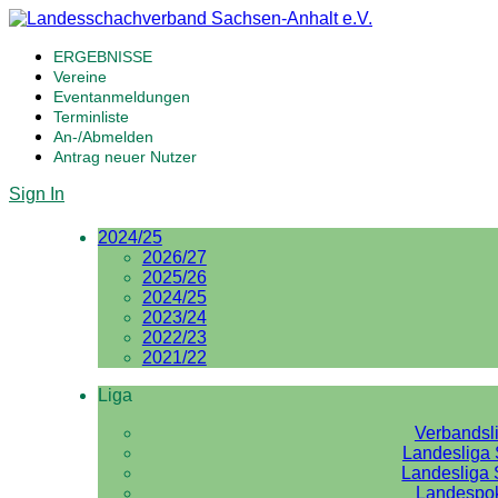
ERGEBNISSE
Vereine
Eventanmeldungen
Terminliste
An-/Abmelden
Antrag neuer Nutzer
Sign In
2024/25
2026/27
2025/26
2024/25
2023/24
2022/23
2021/22
Liga
Verbandsl
Landesliga 
Landesliga 
Landespo