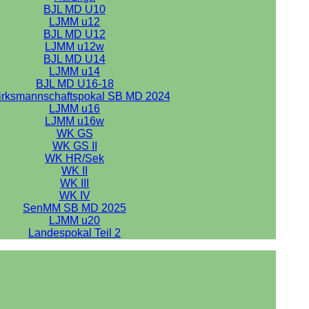
BJL MD U10
LJMM u12
BJL MD U12
LJMM u12w
BJL MD U14
LJMM u14
BJL MD U16-18
irksmannschaftspokal SB MD 2024
LJMM u16
LJMM u16w
WK GS
WK GS II
WK HR/Sek
WK II
WK III
WK IV
SenMM SB MD 2025
LJMM u20
Landespokal Teil 2