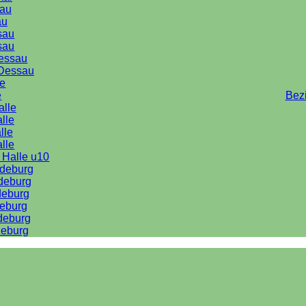
au
au
sau
sau
Dessau
Dessau
le
e
Bez
alle
lle
lle
alle
 Halle u10
deburg
deburg
deburg
eburg
deburg
eburg