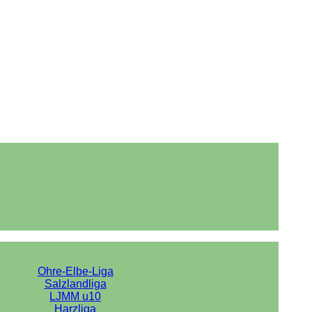
Ohre-Elbe-Liga
Salzlandliga
LJMM u10
Harzliga