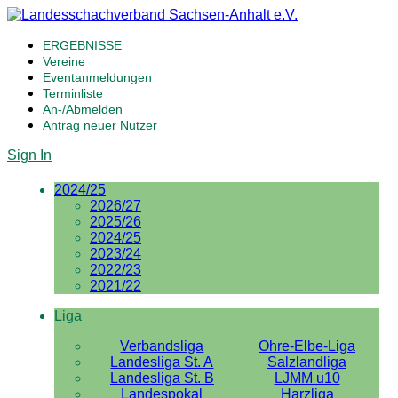
ERGEBNISSE
Vereine
Eventanmeldungen
Terminliste
An-/Abmelden
Antrag neuer Nutzer
Sign In
2024/25
2026/27
2025/26
2024/25
2023/24
2022/23
2021/22
Liga
Verbandsliga
Ohre-Elbe-Liga
Landesliga St. A
Salzlandliga
Landesliga St. B
LJMM u10
Landespokal
Harzliga