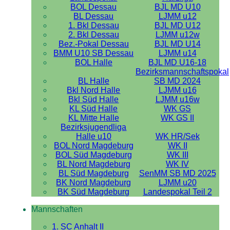
BOL Dessau
BJL MD U10
BL Dessau
LJMM u12
1. Bkl Dessau
BJL MD U12
2. Bkl Dessau
LJMM u12w
Bez.-Pokal Dessau
BJL MD U14
BMM U10 SB Dessau
LJMM u14
BOL Halle
BJL MD U16-18
Bezirksmannschaftspokal
BL Halle
SB MD 2024
Bkl Nord Halle
LJMM u16
Bkl Süd Halle
LJMM u16w
KL Süd Halle
WK GS
KL Mitte Halle
WK GS II
Bezirksjugendliga
Halle u10
WK HR/Sek
BOL Nord Magdeburg
WK II
BOL Süd Magdeburg
WK III
BL Nord Magdeburg
WK IV
BL Süd Magdeburg
SenMM SB MD 2025
BK Nord Magdeburg
LJMM u20
BK Süd Magdeburg
Landespokal Teil 2
Mannschaften
1. SC Anhalt II