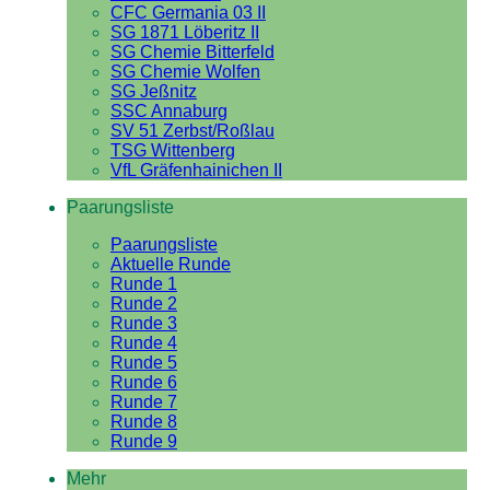
CFC Germania 03 II
SG 1871 Löberitz II
SG Chemie Bitterfeld
SG Chemie Wolfen
SG Jeßnitz
SSC Annaburg
SV 51 Zerbst/Roßlau
TSG Wittenberg
VfL Gräfenhainichen II
Paarungsliste
Paarungsliste
Aktuelle Runde
Runde 1
Runde 2
Runde 3
Runde 4
Runde 5
Runde 6
Runde 7
Runde 8
Runde 9
Mehr