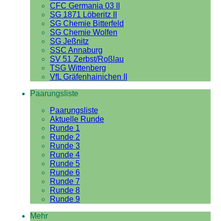
CFC Germania 03 II
SG 1871 Löberitz II
SG Chemie Bitterfeld
SG Chemie Wolfen
SG Jeßnitz
SSC Annaburg
SV 51 Zerbst/Roßlau
TSG Wittenberg
VfL Gräfenhainichen II
Paarungsliste
Paarungsliste
Aktuelle Runde
Runde 1
Runde 2
Runde 3
Runde 4
Runde 5
Runde 6
Runde 7
Runde 8
Runde 9
Mehr