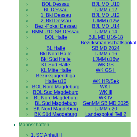
BOL Dessau
BJL MD U10
BL Dessau
LJMM u12
1. Bkl Dessau
BJL MD U12
2. Bkl Dessau
LJMM u12w
Bez.-Pokal Dessau
BJL MD U14
BMM U10 SB Dessau
LJMM u14
BOL Halle
BJL MD U16-18
Bezirksmannschaftspokal
BL Halle
SB MD 2024
Bkl Nord Halle
LJMM u16
Bkl Süd Halle
LJMM u16w
KL Süd Halle
WK GS
KL Mitte Halle
WK GS II
Bezirksjugendliga
Halle u10
WK HR/Sek
BOL Nord Magdeburg
WK II
BOL Süd Magdeburg
WK III
BL Nord Magdeburg
WK IV
BL Süd Magdeburg
SenMM SB MD 2025
BK Nord Magdeburg
LJMM u20
BK Süd Magdeburg
Landespokal Teil 2
Mannschaften
1. SC Anhalt II