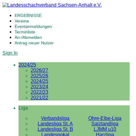
ERGEBNISSE
Vereine
Eventanmeldungen
Terminliste
An-/Abmelden
Antrag neuer Nutzer
Sign In
2024/25
2026/27
2025/26
2024/25
2023/24
2022/23
2021/22
Liga
Verbandsliga
Ohre-Elbe-Liga
Landesliga St. A
Salzlandliga
Landesliga St. B
LJMM u10
Landespokal
Harzliga