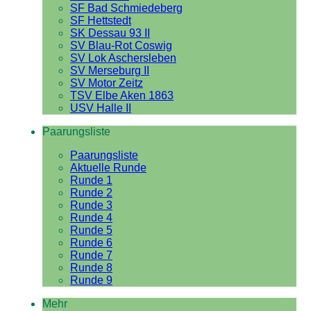
SF Bad Schmiedeberg
SF Hettstedt
SK Dessau 93 II
SV Blau-Rot Coswig
SV Lok Aschersleben
SV Merseburg II
SV Motor Zeitz
TSV Elbe Aken 1863
USV Halle II
Paarungsliste
Paarungsliste
Aktuelle Runde
Runde 1
Runde 2
Runde 3
Runde 4
Runde 5
Runde 6
Runde 7
Runde 8
Runde 9
Mehr