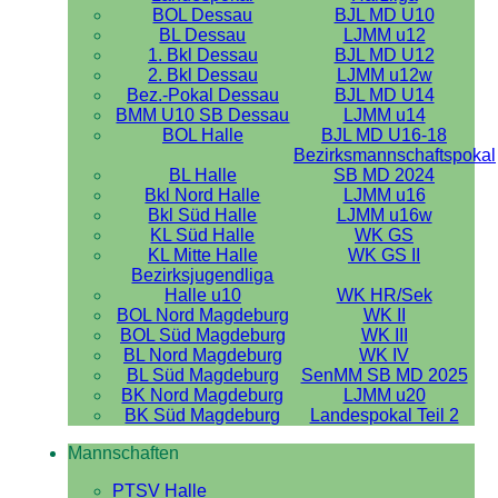
BOL Dessau
BJL MD U10
BL Dessau
LJMM u12
1. Bkl Dessau
BJL MD U12
2. Bkl Dessau
LJMM u12w
Bez.-Pokal Dessau
BJL MD U14
BMM U10 SB Dessau
LJMM u14
BOL Halle
BJL MD U16-18
Bezirksmannschaftspokal
BL Halle
SB MD 2024
Bkl Nord Halle
LJMM u16
Bkl Süd Halle
LJMM u16w
KL Süd Halle
WK GS
KL Mitte Halle
WK GS II
Bezirksjugendliga
Halle u10
WK HR/Sek
BOL Nord Magdeburg
WK II
BOL Süd Magdeburg
WK III
BL Nord Magdeburg
WK IV
BL Süd Magdeburg
SenMM SB MD 2025
BK Nord Magdeburg
LJMM u20
BK Süd Magdeburg
Landespokal Teil 2
Mannschaften
PTSV Halle