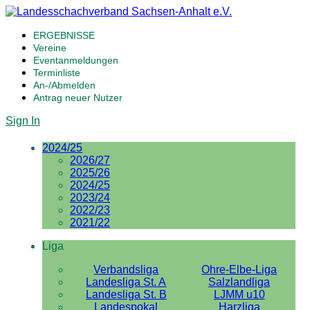
ERGEBNISSE
Vereine
Eventanmeldungen
Terminliste
An-/Abmelden
Antrag neuer Nutzer
Sign In
2024/25
2026/27
2025/26
2024/25
2023/24
2022/23
2021/22
Liga
Verbandsliga
Ohre-Elbe-Liga
Landesliga St. A
Salzlandliga
Landesliga St. B
LJMM u10
Landespokal
Harzliga