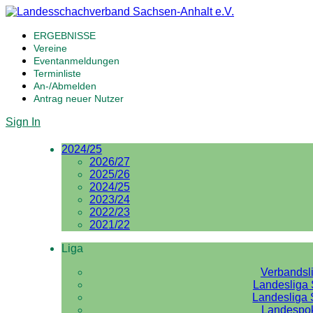
ERGEBNISSE
Vereine
Eventanmeldungen
Terminliste
An-/Abmelden
Antrag neuer Nutzer
Sign In
2024/25
2026/27
2025/26
2024/25
2023/24
2022/23
2021/22
Liga
Verbandsl
Landesliga 
Landesliga 
Landespo