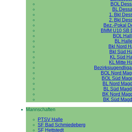
BOL Dess
BL Dess
1. Bkl Des
2. Bkl Des
Bez.-Pokal 
BMM U10 SB 
BOL Hal
BL Hall
Bkl Nord H
Bkl Süd Ha
KL Süd Ha
KL Mitte H
Bezirksjugendliga
BOL Nord Mag
BOL Süd Mag
BL Nord Mag
BL Süd Magd
BK Nord Mag
BK Süd Magd
Mannschaften
PTSV Halle
SF Bad Schmiedeberg
SF Hettstedt