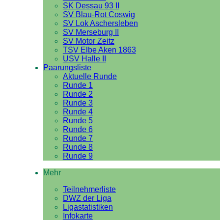
SK Dessau 93 II
SV Blau-Rot Coswig
SV Lok Aschersleben
SV Merseburg II
SV Motor Zeitz
TSV Elbe Aken 1863
USV Halle II
Paarungsliste
Aktuelle Runde
Runde 1
Runde 2
Runde 3
Runde 4
Runde 5
Runde 6
Runde 7
Runde 8
Runde 9
Mehr
Teilnehmerliste
DWZ der Liga
Ligastatistiken
Infokarte