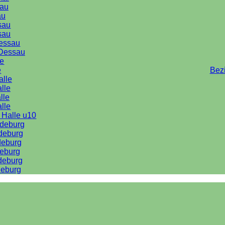
au
au
sau
sau
Dessau
Dessau
le
e
Bez
alle
lle
lle
alle
 Halle u10
deburg
deburg
deburg
eburg
deburg
eburg