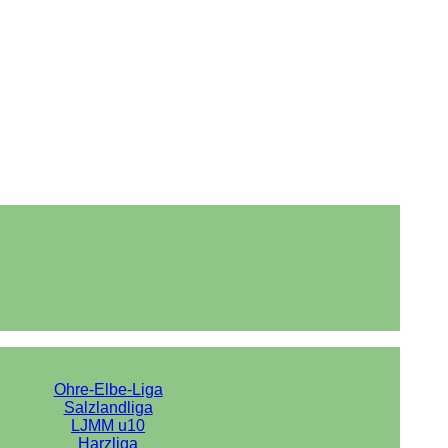
Ohre-Elbe-Liga
Salzlandliga
LJMM u10
Harzliga