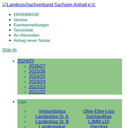
ERGEBNISSE
Vereine
Eventanmeldungen
Terminliste
An-/Abmelden
Antrag neuer Nutzer
Sign In
2024/25
2026/27
2025/26
2024/25
2023/24
2022/23
2021/22
Liga
Verbandsliga
Ohre-Elbe-Liga
Landesliga St. A
Salzlandliga
Landesliga St. B
LJMM u10
Landespokal
Harzliga