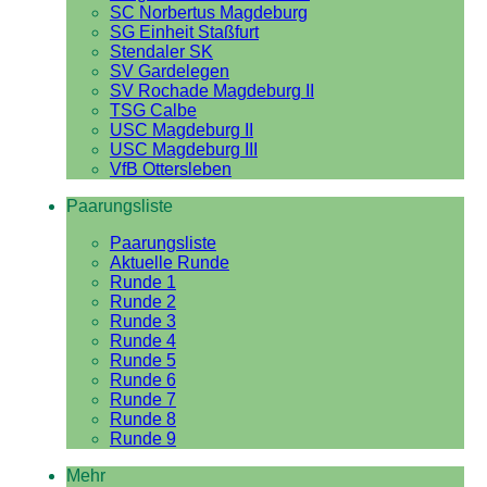
SC Norbertus Magdeburg
SG Einheit Staßfurt
Stendaler SK
SV Gardelegen
SV Rochade Magdeburg II
TSG Calbe
USC Magdeburg II
USC Magdeburg III
VfB Ottersleben
Paarungsliste
Paarungsliste
Aktuelle Runde
Runde 1
Runde 2
Runde 3
Runde 4
Runde 5
Runde 6
Runde 7
Runde 8
Runde 9
Mehr