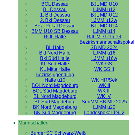
BOL Dessau
BJL MD U10
BL Dessau
LJMM u12
1. Bkl Dessau
BJL MD U12
2. Bkl Dessau
LJMM u12w
Bez.-Pokal Dessau
BJL MD U14
BMM U10 SB Dessau
LJMM u14
BOL Halle
BJL MD U16-18
Bezirksmannschaftspokal
BL Halle
SB MD 2024
Bkl Nord Halle
LJMM u16
Bkl Süd Halle
LJMM u16w
KL Süd Halle
WK GS
KL Mitte Halle
WK GS II
Bezirksjugendliga
Halle u10
WK HR/Sek
BOL Nord Magdeburg
WK II
BOL Süd Magdeburg
WK III
BL Nord Magdeburg
WK IV
BL Süd Magdeburg
SenMM SB MD 2025
BK Nord Magdeburg
LJMM u20
BK Süd Magdeburg
Landespokal Teil 2
Mannschaften
Burger SC Schwarz-Weiß