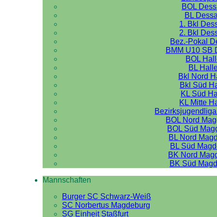
BOL Dess
BL Dess
1. Bkl Des
2. Bkl Des
Bez.-Pokal 
BMM U10 SB 
BOL Hal
BL Hall
Bkl Nord H
Bkl Süd Ha
KL Süd Ha
KL Mitte H
Bezirksjugendliga
BOL Nord Mag
BOL Süd Mag
BL Nord Mag
BL Süd Magd
BK Nord Mag
BK Süd Magd
Mannschaften
Burger SC Schwarz-Weiß
SC Norbertus Magdeburg
SG Einheit Staßfurt