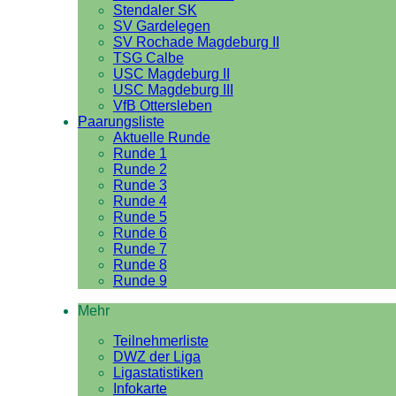
Stendaler SK
SV Gardelegen
SV Rochade Magdeburg II
TSG Calbe
USC Magdeburg II
USC Magdeburg III
VfB Ottersleben
Paarungsliste
Aktuelle Runde
Runde 1
Runde 2
Runde 3
Runde 4
Runde 5
Runde 6
Runde 7
Runde 8
Runde 9
Mehr
Teilnehmerliste
DWZ der Liga
Ligastatistiken
Infokarte