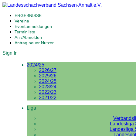
ERGEBNISSE
Vereine
Eventanmeldungen
Terminliste
An-/Abmelden
Antrag neuer Nutzer
Sign In
2024/25
2026/27
2025/26
2024/25
2023/24
2022/23
2021/22
Liga
Verbandsl
Landesliga 
Landesliga 
Landespo