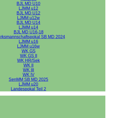
BJL MD U10
LJMM u12
BJL MD U12
LJMM u12w
BJL MD U14
LJMM u14
BJL MD U16-18
irksmannschaftspokal SB MD 2024
LJMM u16
LJMM u16w
WK GS
WK GS II
WK HR/Sek
WK II
WK III
WK IV
SenMM SB MD 2025
LJMM u20
Landespokal Teil 2