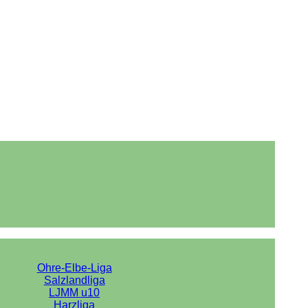
Ohre-Elbe-Liga
Salzlandliga
LJMM u10
Harzliga