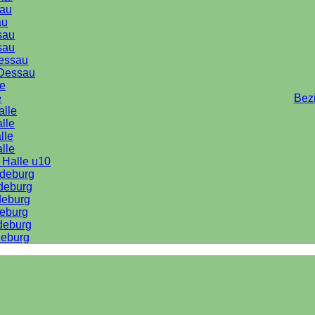
au
au
sau
sau
Dessau
Dessau
le
e
Bez
alle
lle
lle
alle
 Halle u10
deburg
deburg
deburg
eburg
deburg
eburg