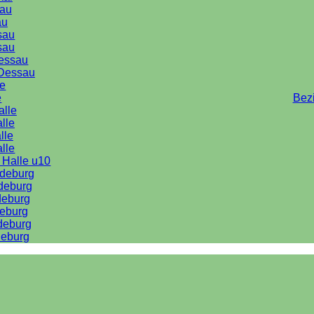
au
au
sau
sau
Dessau
Dessau
le
e
Bez
alle
lle
lle
alle
 Halle u10
deburg
deburg
deburg
eburg
deburg
eburg