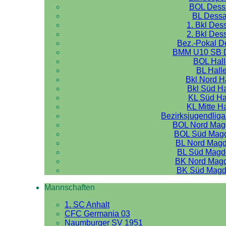
BOL Dess
BL Dess
1. Bkl Des
2. Bkl Des
Bez.-Pokal 
BMM U10 SB 
BOL Hal
BL Hall
Bkl Nord H
Bkl Süd Ha
KL Süd Ha
KL Mitte H
Bezirksjugendliga
BOL Nord Mag
BOL Süd Mag
BL Nord Mag
BL Süd Magd
BK Nord Mag
BK Süd Magd
Mannschaften
1. SC Anhalt
CFC Germania 03
Naumburger SV 1951