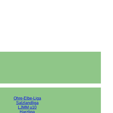
Ohre-Elbe-Liga
Salzlandliga
LJMM u10
Harzliga