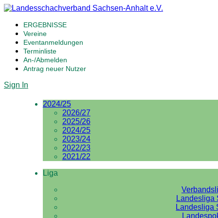
ERGEBNISSE
Vereine
Eventanmeldungen
Terminliste
An-/Abmelden
Antrag neuer Nutzer
Sign In
2024/25
2026/27
2025/26
2024/25
2023/24
2022/23
2021/22
Liga
Verbandsl
Landesliga 
Landesliga 
Landespo