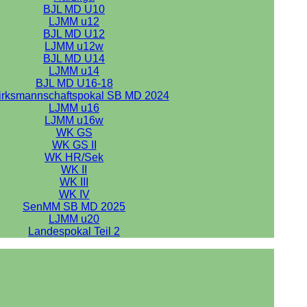
BJL MD U10
LJMM u12
BJL MD U12
LJMM u12w
BJL MD U14
LJMM u14
BJL MD U16-18
irksmannschaftspokal SB MD 2024
LJMM u16
LJMM u16w
WK GS
WK GS II
WK HR/Sek
WK II
WK III
WK IV
SenMM SB MD 2025
LJMM u20
Landespokal Teil 2