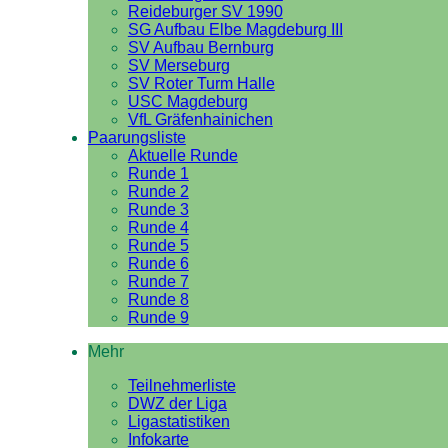
Reideburger SV 1990
SG Aufbau Elbe Magdeburg III
SV Aufbau Bernburg
SV Merseburg
SV Roter Turm Halle
USC Magdeburg
VfL Gräfenhainichen
Paarungsliste
Aktuelle Runde
Runde 1
Runde 2
Runde 3
Runde 4
Runde 5
Runde 6
Runde 7
Runde 8
Runde 9
Mehr
Teilnehmerliste
DWZ der Liga
Ligastatistiken
Infokarte