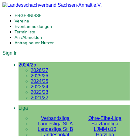
ERGEBNISSE
Vereine
Eventanmeldungen
Terminliste
An-/Abmelden
Antrag neuer Nutzer
Sign In
2024/25
2026/27
2025/26
2024/25
2023/24
2022/23
2021/22
Liga
Verbandsliga
Ohre-Elbe-Liga
Landesliga St. A
Salzlandliga
Landesliga St. B
LJMM u10
Landespokal
Harzliga