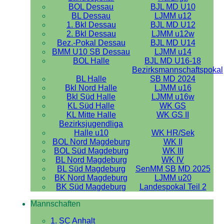
BOL Dessau
BJL MD U10
BL Dessau
LJMM u12
1. Bkl Dessau
BJL MD U12
2. Bkl Dessau
LJMM u12w
Bez.-Pokal Dessau
BJL MD U14
BMM U10 SB Dessau
LJMM u14
BOL Halle
BJL MD U16-18
Bezirksmannschaftspokal
BL Halle
SB MD 2024
Bkl Nord Halle
LJMM u16
Bkl Süd Halle
LJMM u16w
KL Süd Halle
WK GS
KL Mitte Halle
WK GS II
Bezirksjugendliga
Halle u10
WK HR/Sek
BOL Nord Magdeburg
WK II
BOL Süd Magdeburg
WK III
BL Nord Magdeburg
WK IV
BL Süd Magdeburg
SenMM SB MD 2025
BK Nord Magdeburg
LJMM u20
BK Süd Magdeburg
Landespokal Teil 2
Mannschaften
1. SC Anhalt