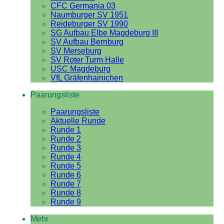
CFC Germania 03
Naumburger SV 1951
Reideburger SV 1990
SG Aufbau Elbe Magdeburg III
SV Aufbau Bernburg
SV Merseburg
SV Roter Turm Halle
USC Magdeburg
VfL Gräfenhainichen
Paarungsliste
Paarungsliste
Aktuelle Runde
Runde 1
Runde 2
Runde 3
Runde 4
Runde 5
Runde 6
Runde 7
Runde 8
Runde 9
Mehr