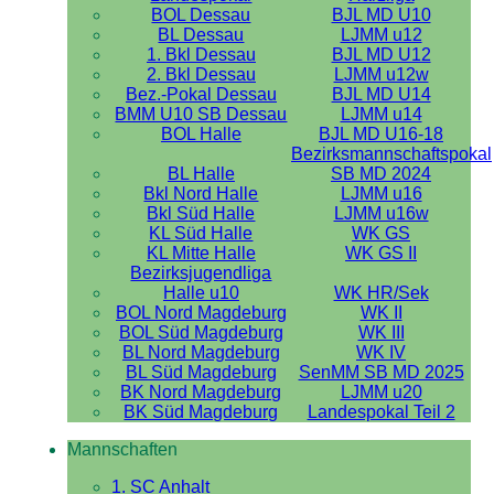
BOL Dessau
BJL MD U10
BL Dessau
LJMM u12
1. Bkl Dessau
BJL MD U12
2. Bkl Dessau
LJMM u12w
Bez.-Pokal Dessau
BJL MD U14
BMM U10 SB Dessau
LJMM u14
BOL Halle
BJL MD U16-18
Bezirksmannschaftspokal
BL Halle
SB MD 2024
Bkl Nord Halle
LJMM u16
Bkl Süd Halle
LJMM u16w
KL Süd Halle
WK GS
KL Mitte Halle
WK GS II
Bezirksjugendliga
Halle u10
WK HR/Sek
BOL Nord Magdeburg
WK II
BOL Süd Magdeburg
WK III
BL Nord Magdeburg
WK IV
BL Süd Magdeburg
SenMM SB MD 2025
BK Nord Magdeburg
LJMM u20
BK Süd Magdeburg
Landespokal Teil 2
Mannschaften
1. SC Anhalt