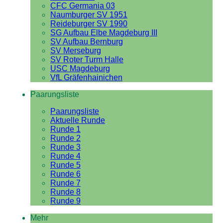
CFC Germania 03
Naumburger SV 1951
Reideburger SV 1990
SG Aufbau Elbe Magdeburg III
SV Aufbau Bernburg
SV Merseburg
SV Roter Turm Halle
USC Magdeburg
VfL Gräfenhainichen
Paarungsliste
Paarungsliste
Aktuelle Runde
Runde 1
Runde 2
Runde 3
Runde 4
Runde 5
Runde 6
Runde 7
Runde 8
Runde 9
Mehr