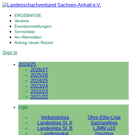
ERGEBNISSE
Vereine
Eventanmeldungen
Terminliste
An-/Abmelden
Antrag neuer Nutzer
Sign In
2024/25
2026/27
2025/26
2024/25
2023/24
2022/23
2021/22
Liga
Verbandsliga
Ohre-Elbe-Liga
Landesliga St. A
Salzlandliga
Landesliga St. B
LJMM u10
Landespokal
Harzliga