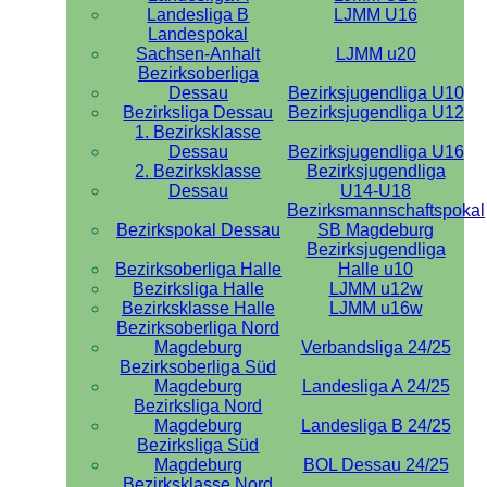
Landesliga B
LJMM U16
Landespokal
Sachsen-Anhalt
LJMM u20
Bezirksoberliga
Dessau
Bezirksjugendliga U10
Bezirksliga Dessau
Bezirksjugendliga U12
1. Bezirksklasse
Dessau
Bezirksjugendliga U16
2. Bezirksklasse
Bezirksjugendliga
Dessau
U14-U18
Bezirksmannschaftspokal
Bezirkspokal Dessau
SB Magdeburg
Bezirksjugendliga
Bezirksoberliga Halle
Halle u10
Bezirksliga Halle
LJMM u12w
Bezirksklasse Halle
LJMM u16w
Bezirksoberliga Nord
Magdeburg
Verbandsliga 24/25
Bezirksoberliga Süd
Magdeburg
Landesliga A 24/25
Bezirksliga Nord
Magdeburg
Landesliga B 24/25
Bezirksliga Süd
Magdeburg
BOL Dessau 24/25
Bezirksklasse Nord