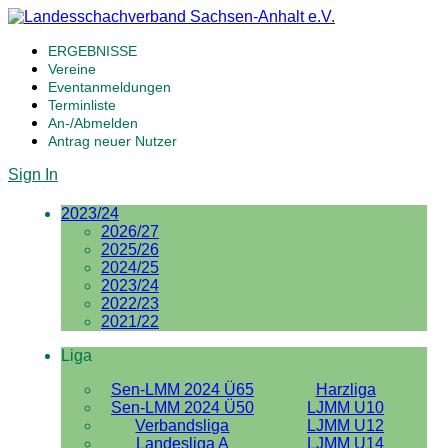
ERGEBNISSE
Vereine
Eventanmeldungen
Terminliste
An-/Abmelden
Antrag neuer Nutzer
Sign In
2023/24
2026/27
2025/26
2024/25
2023/24
2022/23
2021/22
Liga
Sen-LMM 2024 Ü65
Harzliga
Sen-LMM 2024 Ü50
LJMM U10
Verbandsliga
LJMM U12
Landesliga A
LJMM U14