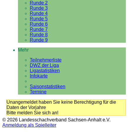
Runde 2
Runde 3
Runde 4
Runde 5
Runde 6
Runde 7
Runde 8
Runde 9
Mehr
Teilnehmerliste
DWZ der Liga
Ligastatistiken
Infokarte
Saisonstatistiken
Termine
Unangemeldet haben Sie keine Berechtigung für die
Daten der Vorjahre
Bitte melden Sie sich an!
© 2026 Landesschachverband Sachsen-Anhalt e.V.
Anmeldung als Spielleiter