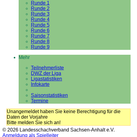
Runde 1
Runde 2
Runde 3
Runde 4
Runde 5
Runde 6
Runde 7
Runde 8
Runde 9
Mehr
Teilnehmerliste
DWZ der Liga
Ligastatistiken
Infokarte
Saisonstatistiken
Termine
Unangemeldet haben Sie keine Berechtigung für die
Daten der Vorjahre
Bitte melden Sie sich an!
© 2026 Landesschachverband Sachsen-Anhalt e.V.
Anmeldung als Spielleiter