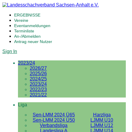
ERGEBNISSE
Vereine
Eventanmeldungen
Terminliste
An-/Abmelden
Antrag neuer Nutzer
Sign In
2023/24
2026/27
2025/26
2024/25
2023/24
2022/23
2021/22
Liga
Sen-LMM 2024 Ü65
Harzliga
Sen-LMM 2024 Ü50
LJMM U10
Verbandsliga
LJMM U12
Landesliga A
LJMM U14