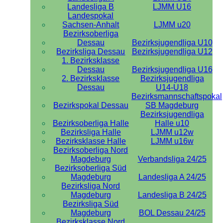
Landesliga B
LJMM U16
Landespokal
Sachsen-Anhalt
LJMM u20
Bezirksoberliga
Dessau
Bezirksjugendliga U10
Bezirksliga Dessau
Bezirksjugendliga U12
1. Bezirksklasse
Dessau
Bezirksjugendliga U16
2. Bezirksklasse
Bezirksjugendliga
Dessau
U14-U18
Bezirksmannschaftspokal
Bezirkspokal Dessau
SB Magdeburg
Bezirksjugendliga
Bezirksoberliga Halle
Halle u10
Bezirksliga Halle
LJMM u12w
Bezirksklasse Halle
LJMM u16w
Bezirksoberliga Nord
Magdeburg
Verbandsliga 24/25
Bezirksoberliga Süd
Magdeburg
Landesliga A 24/25
Bezirksliga Nord
Magdeburg
Landesliga B 24/25
Bezirksliga Süd
Magdeburg
BOL Dessau 24/25
Bezirksklasse Nord