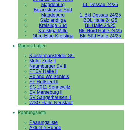
Magdeburg
BL Dessau 24/25
Bezirksklasse Süd
Magdeburg
1. Bkl Dessau 24/25
Salzlandliga
BOL Halle 24/25
Kreisliga Süd
BL Halle 24/25
Kreisliga Mitte
Bkl Nord Halle 24/25
Ohre-Elbe-Kreisliga
Bkl Süd Halle 24/25
Mannschaften
Klostermansfelder SC
Motor Zeitz II
Naumburger SV II
PTSV Halle II
Roland Weißenfels
SF Hettstedt II
SG 2011 Sennewitz
SV Merseburg II
SV Sangerhausen II
WSG Halle-Neustadt
Paarungsliste
Paarungsliste
Aktuelle Runde