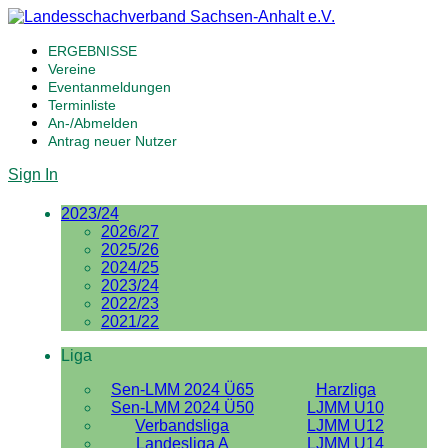
ERGEBNISSE
Vereine
Eventanmeldungen
Terminliste
An-/Abmelden
Antrag neuer Nutzer
Sign In
2023/24
2026/27
2025/26
2024/25
2023/24
2022/23
2021/22
Liga
Sen-LMM 2024 Ü65
Harzliga
Sen-LMM 2024 Ü50
LJMM U10
Verbandsliga
LJMM U12
Landesliga A
LJMM U14