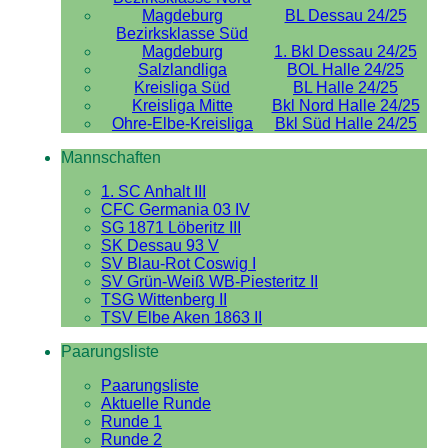
Magdeburg
BL Dessau 24/25
Bezirksklasse Süd
Magdeburg
1. Bkl Dessau 24/25
Salzlandliga
BOL Halle 24/25
Kreisliga Süd
BL Halle 24/25
Kreisliga Mitte
Bkl Nord Halle 24/25
Ohre-Elbe-Kreisliga
Bkl Süd Halle 24/25
Mannschaften
1. SC Anhalt III
CFC Germania 03 IV
SG 1871 Löberitz III
SK Dessau 93 V
SV Blau-Rot Coswig I
SV Grün-Weiß WB-Piesteritz II
TSG Wittenberg II
TSV Elbe Aken 1863 II
Paarungsliste
Paarungsliste
Aktuelle Runde
Runde 1
Runde 2