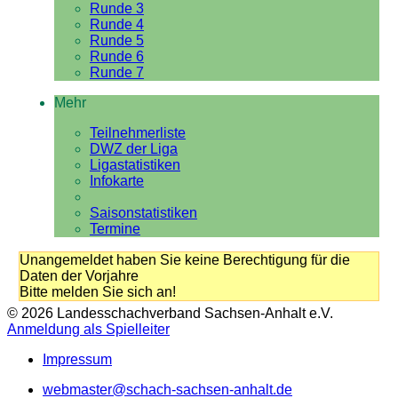
Runde 3
Runde 4
Runde 5
Runde 6
Runde 7
Mehr
Teilnehmerliste
DWZ der Liga
Ligastatistiken
Infokarte
Saisonstatistiken
Termine
Unangemeldet haben Sie keine Berechtigung für die
Daten der Vorjahre
Bitte melden Sie sich an!
© 2026 Landesschachverband Sachsen-Anhalt e.V.
Anmeldung als Spielleiter
Impressum
webmaster@schach-sachsen-anhalt.de