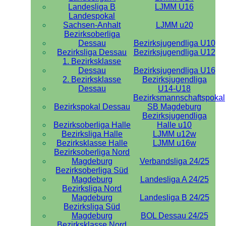
Landesliga B
LJMM U16
Landespokal
Sachsen-Anhalt
LJMM u20
Bezirksoberliga
Dessau
Bezirksjugendliga U10
Bezirksliga Dessau
Bezirksjugendliga U12
1. Bezirksklasse
Dessau
Bezirksjugendliga U16
2. Bezirksklasse
Bezirksjugendliga
Dessau
U14-U18
Bezirksmannschaftspokal
Bezirkspokal Dessau
SB Magdeburg
Bezirksjugendliga
Bezirksoberliga Halle
Halle u10
Bezirksliga Halle
LJMM u12w
Bezirksklasse Halle
LJMM u16w
Bezirksoberliga Nord
Magdeburg
Verbandsliga 24/25
Bezirksoberliga Süd
Magdeburg
Landesliga A 24/25
Bezirksliga Nord
Magdeburg
Landesliga B 24/25
Bezirksliga Süd
Magdeburg
BOL Dessau 24/25
Bezirksklasse Nord