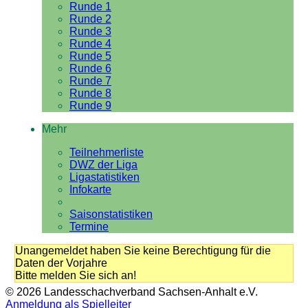
Runde 1
Runde 2
Runde 3
Runde 4
Runde 5
Runde 6
Runde 7
Runde 8
Runde 9
Mehr
Teilnehmerliste
DWZ der Liga
Ligastatistiken
Infokarte
Saisonstatistiken
Termine
Unangemeldet haben Sie keine Berechtigung für die
Daten der Vorjahre
Bitte melden Sie sich an!
© 2026 Landesschachverband Sachsen-Anhalt e.V.
Anmeldung als Spielleiter