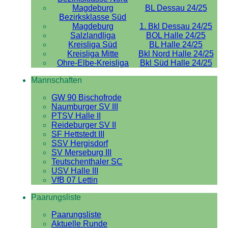
Magdeburg
BL Dessau 24/25
Bezirksklasse Süd
Magdeburg
1. Bkl Dessau 24/25
Salzlandliga
BOL Halle 24/25
Kreisliga Süd
BL Halle 24/25
Kreisliga Mitte
Bkl Nord Halle 24/25
Ohre-Elbe-Kreisliga
Bkl Süd Halle 24/25
Mannschaften
GW 90 Bischofrode
Naumburger SV III
PTSV Halle II
Reideburger SV II
SF Hettstedt III
SSV Hergisdorf
SV Merseburg III
Teutschenthaler SC
USV Halle III
VfB 07 Lettin
Paarungsliste
Paarungsliste
Aktuelle Runde