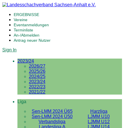
ERGEBNISSE
Vereine
Eventanmeldungen
Terminliste
An-/Abmelden
Antrag neuer Nutzer
Sign In
2023/24
2026/27
2025/26
2024/25
2023/24
2022/23
2021/22
Liga
Sen-LMM 2024 Ü65
Harzliga
Sen-LMM 2024 Ü50
LJMM U10
Verbandsliga
LJMM U12
Landesliga A
LJMM U14