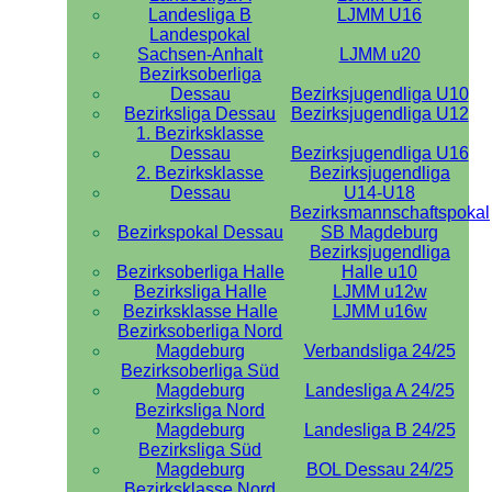
Landesliga B
LJMM U16
Landespokal
Sachsen-Anhalt
LJMM u20
Bezirksoberliga
Dessau
Bezirksjugendliga U10
Bezirksliga Dessau
Bezirksjugendliga U12
1. Bezirksklasse
Dessau
Bezirksjugendliga U16
2. Bezirksklasse
Bezirksjugendliga
Dessau
U14-U18
Bezirksmannschaftspokal
Bezirkspokal Dessau
SB Magdeburg
Bezirksjugendliga
Bezirksoberliga Halle
Halle u10
Bezirksliga Halle
LJMM u12w
Bezirksklasse Halle
LJMM u16w
Bezirksoberliga Nord
Magdeburg
Verbandsliga 24/25
Bezirksoberliga Süd
Magdeburg
Landesliga A 24/25
Bezirksliga Nord
Magdeburg
Landesliga B 24/25
Bezirksliga Süd
Magdeburg
BOL Dessau 24/25
Bezirksklasse Nord