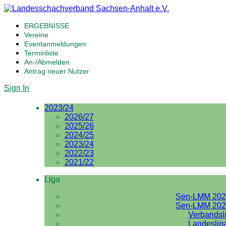
ERGEBNISSE
Vereine
Eventanmeldungen
Terminliste
An-/Abmelden
Antrag neuer Nutzer
Sign In
2023/24
2026/27
2025/26
2024/25
2023/24
2022/23
2021/22
Liga
Sen-LMM 202
Sen-LMM 202
Verbandsl
Landeslig