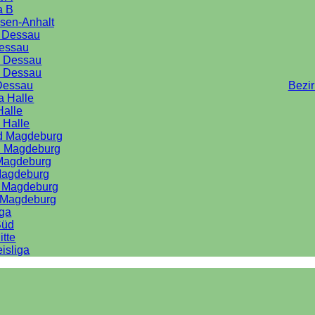
a B
sen-Anhalt
a Dessau
Dessau
e Dessau
e Dessau
Dessau
Bezi
a Halle
Halle
 Halle
rd Magdeburg
d Magdeburg
 Magdeburg
Magdeburg
d Magdeburg
d Magdeburg
iga
Süd
itte
isliga