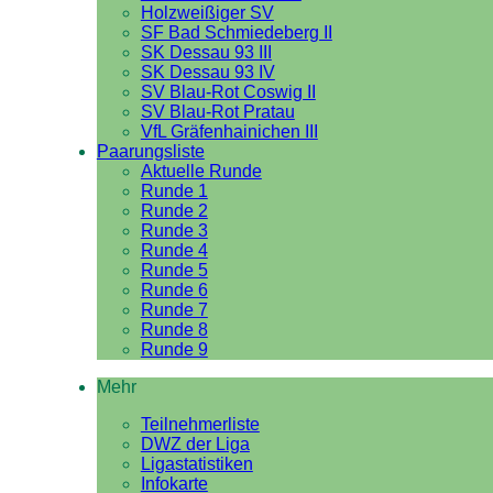
Holzweißiger SV
SF Bad Schmiedeberg II
SK Dessau 93 III
SK Dessau 93 IV
SV Blau-Rot Coswig II
SV Blau-Rot Pratau
VfL Gräfenhainichen III
Paarungsliste
Aktuelle Runde
Runde 1
Runde 2
Runde 3
Runde 4
Runde 5
Runde 6
Runde 7
Runde 8
Runde 9
Mehr
Teilnehmerliste
DWZ der Liga
Ligastatistiken
Infokarte