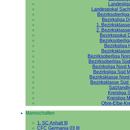
Landeslig
Landespokal Sach
Bezirksoberlig
Bezirksliga 
1. Bezirksklass
2. Bezirksklass
Bezirkspokal 
Bezirksoberlig
Bezirksliga 
Bezirksklasse
Bezirksoberliga No
Bezirksoberliga Sü
Bezirksliga Nord
Bezirksliga Süd 
Bezirksklasse Nor
Bezirksklasse Sü
Salzlandl
Kreisliga 
Kreisliga M
Ohre-Elbe-Kre
Mannschaften
1. SC Anhalt III
CFC Germania 03 III