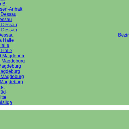
a B
sen-Anhalt
a Dessau
Dessau
e Dessau
e Dessau
Dessau
Bezi
a Halle
Halle
 Halle
rd Magdeburg
d Magdeburg
 Magdeburg
Magdeburg
d Magdeburg
d Magdeburg
iga
Süd
itte
isliga