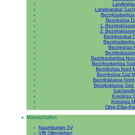
Landeslig
Landespokal Sach
Bezirksoberlig
Bezirksliga 
1. Bezirksklass
2. Bezirksklass
Bezirkspokal 
Bezirksoberlig
Bezirksliga 
Bezirksklasse
Bezirksoberliga No
Bezirksoberliga Sü
Bezirksliga Nord
Bezirksliga Süd 
Bezirksklasse Nor
Bezirksklasse Sü
Salzlandl
Kreisliga 
Kreisliga M
Ohre-Elbe-Kre
Mannschaften
Naumburger SV
VfB Ottersleben