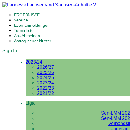
ERGEBNISSE
Vereine
Eventanmeldungen
Terminliste
An-/Abmelden
Antrag neuer Nutzer
Sign In
2023/24
2026/27
2025/26
2024/25
2023/24
2022/23
2021/22
Liga
Sen-LMM 202
Sen-LMM 202
Verbandsl
Landeslig