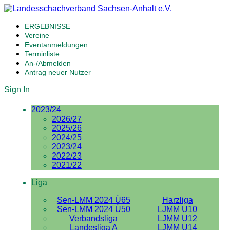
ERGEBNISSE
Vereine
Eventanmeldungen
Terminliste
An-/Abmelden
Antrag neuer Nutzer
Sign In
2023/24
2026/27
2025/26
2024/25
2023/24
2022/23
2021/22
Liga
Sen-LMM 2024 Ü65
Harzliga
Sen-LMM 2024 Ü50
LJMM U10
Verbandsliga
LJMM U12
Landesliga A
LJMM U14