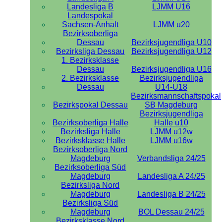
Landesliga B
LJMM U16
Landespokal
Sachsen-Anhalt
LJMM u20
Bezirksoberliga
Dessau
Bezirksjugendliga U10
Bezirksliga Dessau
Bezirksjugendliga U12
1. Bezirksklasse
Dessau
Bezirksjugendliga U16
2. Bezirksklasse
Bezirksjugendliga
Dessau
U14-U18
Bezirksmannschaftspokal
Bezirkspokal Dessau
SB Magdeburg
Bezirksjugendliga
Bezirksoberliga Halle
Halle u10
Bezirksliga Halle
LJMM u12w
Bezirksklasse Halle
LJMM u16w
Bezirksoberliga Nord
Magdeburg
Verbandsliga 24/25
Bezirksoberliga Süd
Magdeburg
Landesliga A 24/25
Bezirksliga Nord
Magdeburg
Landesliga B 24/25
Bezirksliga Süd
Magdeburg
BOL Dessau 24/25
Bezirksklasse Nord