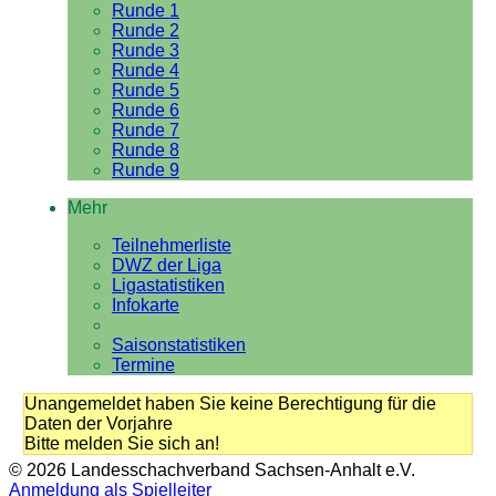
Runde 1
Runde 2
Runde 3
Runde 4
Runde 5
Runde 6
Runde 7
Runde 8
Runde 9
Mehr
Teilnehmerliste
DWZ der Liga
Ligastatistiken
Infokarte
Saisonstatistiken
Termine
Unangemeldet haben Sie keine Berechtigung für die
Daten der Vorjahre
Bitte melden Sie sich an!
© 2026 Landesschachverband Sachsen-Anhalt e.V.
Anmeldung als Spielleiter