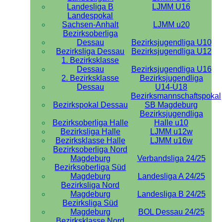
Landesliga B
LJMM U16
Landespokal
Sachsen-Anhalt
LJMM u20
Bezirksoberliga
Dessau
Bezirksjugendliga U10
Bezirksliga Dessau
Bezirksjugendliga U12
1. Bezirksklasse
Dessau
Bezirksjugendliga U16
2. Bezirksklasse
Bezirksjugendliga
Dessau
U14-U18
Bezirksmannschaftspokal
Bezirkspokal Dessau
SB Magdeburg
Bezirksjugendliga
Bezirksoberliga Halle
Halle u10
Bezirksliga Halle
LJMM u12w
Bezirksklasse Halle
LJMM u16w
Bezirksoberliga Nord
Magdeburg
Verbandsliga 24/25
Bezirksoberliga Süd
Magdeburg
Landesliga A 24/25
Bezirksliga Nord
Magdeburg
Landesliga B 24/25
Bezirksliga Süd
Magdeburg
BOL Dessau 24/25
Bezirksklasse Nord