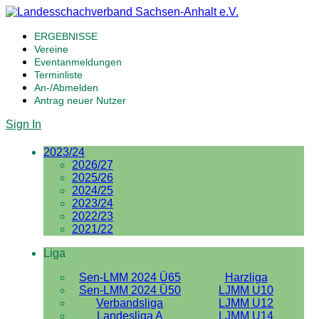
ERGEBNISSE
Vereine
Eventanmeldungen
Terminliste
An-/Abmelden
Antrag neuer Nutzer
Sign In
2023/24
2026/27
2025/26
2024/25
2023/24
2022/23
2021/22
Liga
Sen-LMM 2024 Ü65
Harzliga
Sen-LMM 2024 Ü50
LJMM U10
Verbandsliga
LJMM U12
Landesliga A
LJMM U14