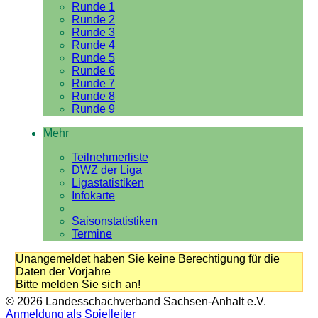
Runde 1
Runde 2
Runde 3
Runde 4
Runde 5
Runde 6
Runde 7
Runde 8
Runde 9
Mehr
Teilnehmerliste
DWZ der Liga
Ligastatistiken
Infokarte
Saisonstatistiken
Termine
Unangemeldet haben Sie keine Berechtigung für die
Daten der Vorjahre
Bitte melden Sie sich an!
© 2026 Landesschachverband Sachsen-Anhalt e.V.
Anmeldung als Spielleiter