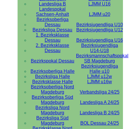
Landesliga B
LJMM U16
Landespokal
Sachsen-Anhalt
LJMM u20
Bezirksoberliga
Dessau
Bezirksjugendliga U10
Bezirksliga Dessau
Bezirksjugendliga U12
1. Bezirksklasse
Dessau
Bezirksjugendliga U16
2. Bezirksklasse
Bezirksjugendliga
Dessau
U14-U18
Bezirksmannschaftspokal
Bezirkspokal Dessau
SB Magdeburg
Bezirksjugendliga
Bezirksoberliga Halle
Halle u10
Bezirksliga Halle
LJMM u12w
Bezirksklasse Halle
LJMM u16w
Bezirksoberliga Nord
Magdeburg
Verbandsliga 24/25
Bezirksoberliga Süd
Magdeburg
Landesliga A 24/25
Bezirksliga Nord
Magdeburg
Landesliga B 24/25
Bezirksliga Süd
Magdeburg
BOL Dessau 24/25
Bezirksklasse Nord