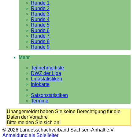
Runde 1
Runde 2
Runde 3
Runde 4
Runde 5
Runde 6
Runde 7
Runde 8
Runde 9
Mehr
Teilnehmerliste
DWZ der Liga
Ligastatistiken
Infokarte
Saisonstatistiken
Termine
Unangemeldet haben Sie keine Berechtigung für die
Daten der Vorjahre
Bitte melden Sie sich an!
© 2026 Landesschachverband Sachsen-Anhalt e.V.
Anmeldung als Spielleiter