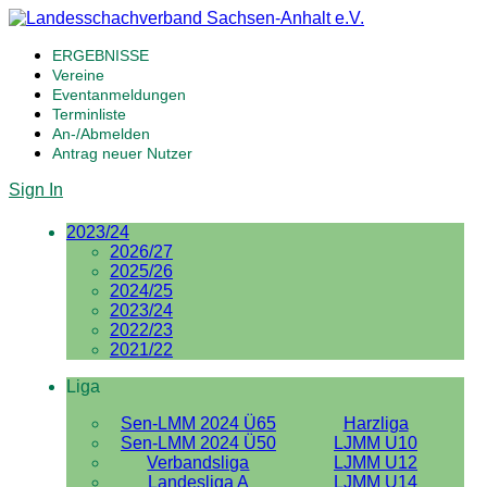
ERGEBNISSE
Vereine
Eventanmeldungen
Terminliste
An-/Abmelden
Antrag neuer Nutzer
Sign In
2023/24
2026/27
2025/26
2024/25
2023/24
2022/23
2021/22
Liga
Sen-LMM 2024 Ü65
Harzliga
Sen-LMM 2024 Ü50
LJMM U10
Verbandsliga
LJMM U12
Landesliga A
LJMM U14