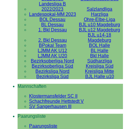
Landesliga B
2022/2023
Salzlandliga
Landespokal-MM 2023
Harzliga
BOL Dessau
Ohre-Elbe-Liga
BL Dessau
BJL u10 Magdeburg
1. Bkl Dessau
BJL u12 Magdeburg
BJL u14-18
2. Bkl Dessau
Magdeburg
BPokal Team
BOL Halle
LJMM AK U12
BL Halle
LJMM AK U20
Bkl Halle
Bezirksoberliga Nord
Südharzliga
Bezirksoberliga Süd
Kreisliga Süd
Bezirksliga Nord
Kreisliga Mitte
Bezirksliga Süd
BJL Halle u10
Mannschaften
Klostermansfelder SC II
Schachfreunde Hettstedt V
SV Sangerhausen III
Paarungsliste
Paarungsliste