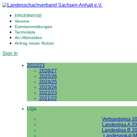
ERGEBNISSE
Vereine
Eventanmeldungen
Terminliste
An-/Abmelden
Antrag neuer Nutzer
Sign In
2022/23
2026/27
2025/26
2024/25
2023/24
2022/23
2021/22
Liga
Verbandsliga 2
Landesliga A 2
Landesliga B 2
Landespokal-