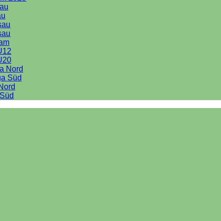
au
au
sau
sau
eam
U12
U20
ga Nord
ga Süd
 Nord
 Süd