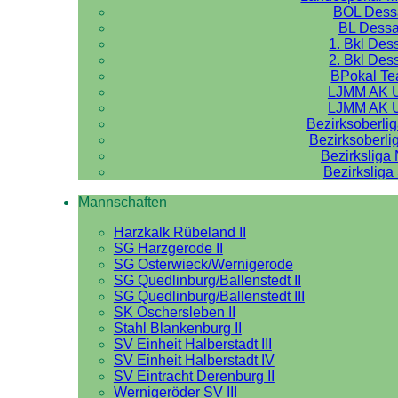
BOL Dess
BL Dess
1. Bkl Des
2. Bkl Des
BPokal T
LJMM AK 
LJMM AK 
Bezirksoberli
Bezirksoberli
Bezirksliga
Bezirksliga
Mannschaften
Harzkalk Rübeland II
SG Harzgerode II
SG Osterwieck/Wernigerode
SG Quedlinburg/Ballenstedt II
SG Quedlinburg/Ballenstedt III
SK Oschersleben II
Stahl Blankenburg II
SV Einheit Halberstadt III
SV Einheit Halberstadt IV
SV Eintracht Derenburg II
Wernigeröder SV III