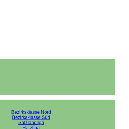
Bezirksklasse Nord
Bezirksklasse Süd
Salzlandliga
Harzliga