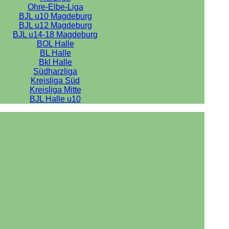
Ohre-Elbe-Liga
BJL u10 Magdeburg
BJL u12 Magdeburg
BJL u14-18 Magdeburg
BOL Halle
BL Halle
Bkl Halle
Südharzliga
Kreisliga Süd
Kreisliga Mitte
BJL Halle u10