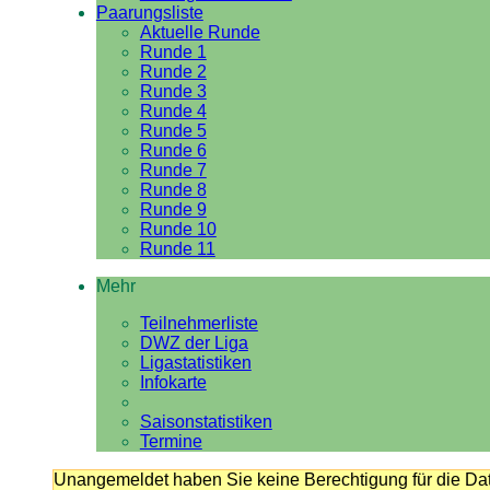
Paarungsliste
Aktuelle Runde
Runde 1
Runde 2
Runde 3
Runde 4
Runde 5
Runde 6
Runde 7
Runde 8
Runde 9
Runde 10
Runde 11
Mehr
Teilnehmerliste
DWZ der Liga
Ligastatistiken
Infokarte
Saisonstatistiken
Termine
Unangemeldet haben Sie keine Berechtigung für die Dat