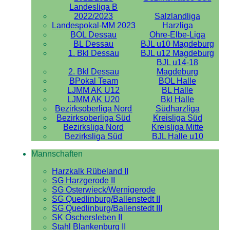
Landesliga B
2022/2023
Salzlandliga
Landespokal-MM 2023
Harzliga
BOL Dessau
Ohre-Elbe-Liga
BL Dessau
BJL u10 Magdeburg
1. Bkl Dessau
BJL u12 Magdeburg
BJL u14-18
2. Bkl Dessau
Magdeburg
BPokal Team
BOL Halle
LJMM AK U12
BL Halle
LJMM AK U20
Bkl Halle
Bezirksoberliga Nord
Südharzliga
Bezirksoberliga Süd
Kreisliga Süd
Bezirksliga Nord
Kreisliga Mitte
Bezirksliga Süd
BJL Halle u10
Mannschaften
Harzkalk Rübeland II
SG Harzgerode II
SG Osterwieck/Wernigerode
SG Quedlinburg/Ballenstedt II
SG Quedlinburg/Ballenstedt III
SK Oschersleben II
Stahl Blankenburg II