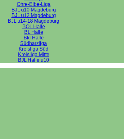
Ohre-Elbe-Liga
BJL u10 Magdeburg
BJL u12 Magdeburg
BJL u14-18 Magdeburg
BOL Halle
BL Halle
Bkl Halle
Südharzliga
Kreisliga Süd
Kreisliga Mitte
BJL Halle u10