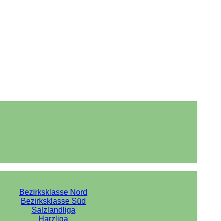
Bezirksklasse Nord
Bezirksklasse Süd
Salzlandliga
Harzliga