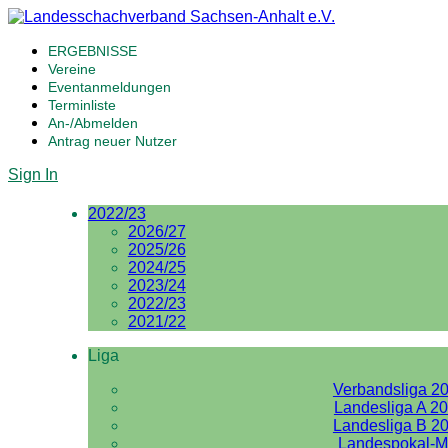
ERGEBNISSE
Vereine
Eventanmeldungen
Terminliste
An-/Abmelden
Antrag neuer Nutzer
Sign In
2022/23
2026/27
2025/26
2024/25
2023/24
2022/23
2021/22
Liga
Verbandsliga 2
Landesliga A 2
Landesliga B 2
Landespokal-