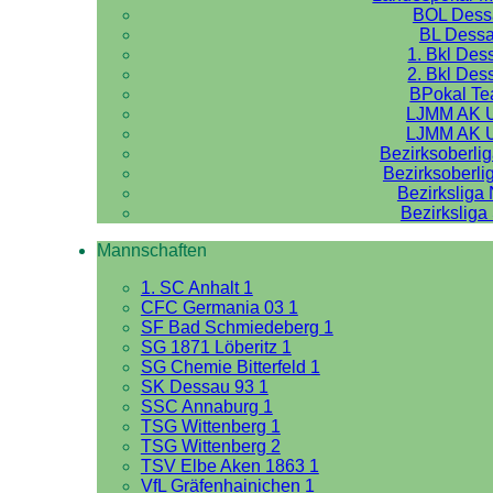
BOL Dess
BL Dess
1. Bkl Des
2. Bkl Des
BPokal T
LJMM AK 
LJMM AK 
Bezirksoberli
Bezirksoberli
Bezirksliga
Bezirksliga
Mannschaften
1. SC Anhalt 1
CFC Germania 03 1
SF Bad Schmiedeberg 1
SG 1871 Löberitz 1
SG Chemie Bitterfeld 1
SK Dessau 93 1
SSC Annaburg 1
TSG Wittenberg 1
TSG Wittenberg 2
TSV Elbe Aken 1863 1
VfL Gräfenhainichen 1