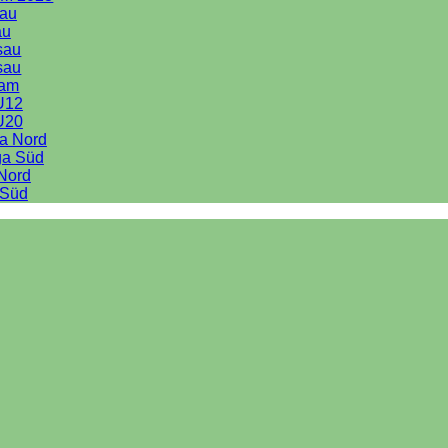
au
au
sau
sau
eam
U12
U20
ga Nord
ga Süd
 Nord
 Süd