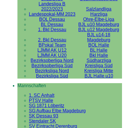
Landesliga B
2022/2023
Salzlandliga
Landespokal-MM 2023
Harzliga
BOL Dessau
Ohre-Elbe-Liga
BL Dessau
BJL u10 Magdeburg
1. Bkl Dessau
BJL u12 Magdeburg
BJL u14-18
2. Bkl Dessau
Magdeburg
BPokal Team
BOL Halle
LJMM AK U12
BL Halle
LJMM AK U20
Bkl Halle
Bezirksoberliga Nord
Südharzliga
Bezirksoberliga Süd
Kreisliga Süd
Bezirksliga Nord
Kreisliga Mitte
Bezirksliga Süd
BJL Halle u10
Mannschaften
1. SC Anhalt
PTSV Halle
SG 1871 Löberitz
SG Aufbau Elbe Magdeburg
SK Dessau 93
Stendaler SK
SV Eintracht Derenburg