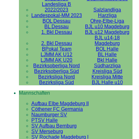
Landesliga B
2022/2023
Salzlandliga
Landespokal-MM 2023
Harzliga
BOL Dessau
Ohre-Elbe-Liga
BL Dessau
BJL u10 Magdeburg
1. Bkl Dessau
BJL u12 Magdeburg
BJL u14-18
2. Bkl Dessau
Magdeburg
BPokal Team
BOL Halle
LJMM AK U12
BL Halle
LJMM AK U20
Bkl Halle
Bezirksoberliga Nord
Südharzliga
Bezirksoberliga Süd
Kreisliga Süd
Bezirksliga Nord
Kreisliga Mitte
Bezirksliga Süd
BJL Halle u10
Mannschaften
Aufbau Elbe Magdeburg II
Cöthener FC Germania
Naumburger SV
PTSV Halle
SV Aufbau Bernburg
SV Merseburg
SV Rochade Magdeburg I