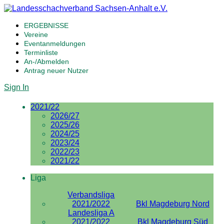
ERGEBNISSE
Vereine
Eventanmeldungen
Terminliste
An-/Abmelden
Antrag neuer Nutzer
Sign In
2021/22
2026/27
2025/26
2024/25
2023/24
2022/23
2021/22
Liga
Verbandsliga
2021/2022
Bkl Magdeburg Nord
Landesliga A
2021/2022
Bkl Magdeburg Süd