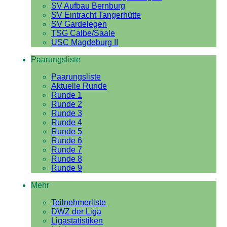
SV Aufbau Bernburg
SV Eintracht Tangerhütte
SV Gardelegen
TSG Calbe/Saale
USC Magdeburg II
Paarungsliste
Paarungsliste
Aktuelle Runde
Runde 1
Runde 2
Runde 3
Runde 4
Runde 5
Runde 6
Runde 7
Runde 8
Runde 9
Mehr
Teilnehmerliste
DWZ der Liga
Ligastatistiken