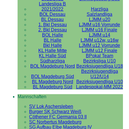
Landesliga B
2021/2022
Harzliga
BOL Dessau
Salzlandliga
BL Dessau
LJMM u20
1. Bkl Dessau
LJMM u16 Vorrunde
2. Bkl Dessau
LJMM u16 Finale
BOL Halle
LJMM u14
BL Halle
LJMM u12w, u16w
Bkl Halle
LJMM u12 Vorrunde
KL Halle Mitte
LJMM u12 Finale
KL Halle Süd
BPokal Team
Südharzliga
Bezirksliga U10
BOL Magdeburg Nord
Bezirksjugendliga U18
Bezirksjugendliga
BOL Magdeburg Süd
U12/U14
BL Magdeburg Nord
Bezirksjugendliga U10
BL Magdeburg Süd
Landespokal-MM 2022
Mannschaften
SV Lok Aschersleben
Burger SK Schwarz Weiß
Cöthener FC Germania 03 II
SC Norbertus Magdeburg
SG Aufbau Elbe Magdeburg IV