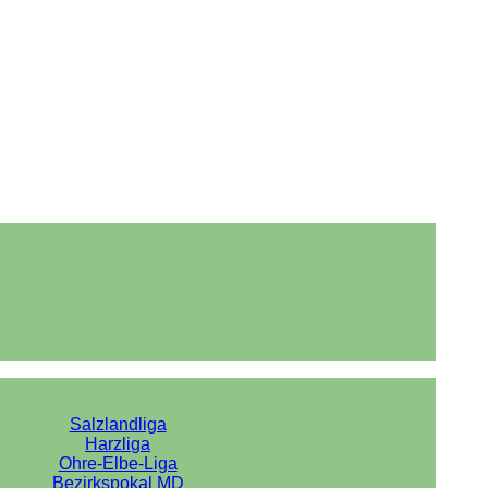
Salzlandliga
Harzliga
Ohre-Elbe-Liga
Bezirkspokal MD