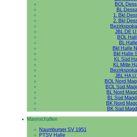
BOL Dess
BL Dess
1. Bkl Des
2. Bkl Des
Bezirkspoka
JBL DE U
BOL Hal
BL Hall
Bkl Halle 
Bkl Halle 
KL Süd Ha
KL Mitte H
Bezirkspoka
JBL HA U
BOL Nord Mag
BOL Süd Mag
BL Nord Mag
BL Süd Magd
BK Nord Mag
BK Süd Magd
Mannschaften
Naumburger SV 1951
PTSV Halle