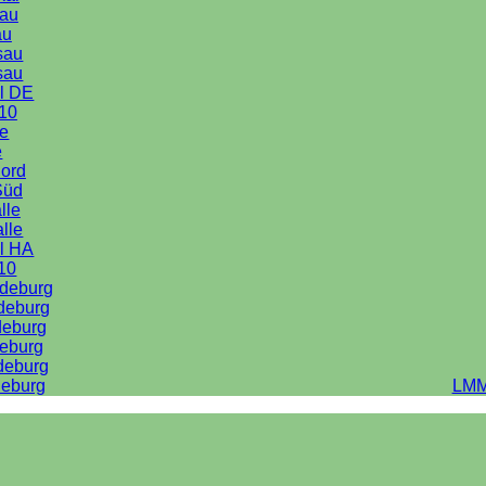
au
au
sau
sau
l DE
10
le
e
Nord
Süd
lle
alle
l HA
10
deburg
deburg
deburg
eburg
deburg
eburg
LMM