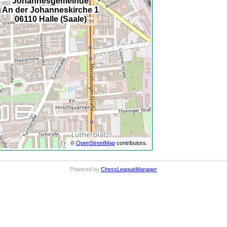
Johannesgemeinde
An der Johanneskirche 1
06110 Halle (Saale)
©
OpenStreetMap
contributors.
Powered by
ChessLeagueManager