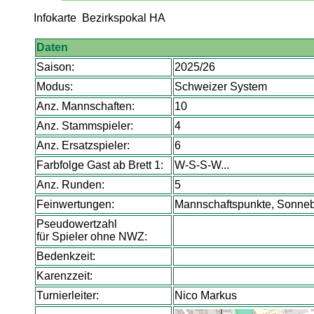
Infokarte Bezirkspokal HA
Daten
Saison:
2025/26
Modus:
Schweizer System
Anz. Mannschaften:
10
Anz. Stammspieler:
4
Anz. Ersatzspieler:
6
Farbfolge Gast ab Brett 1:
W-S-S-W...
Anz. Runden:
5
Feinwertungen:
Mannschaftspunkte, Sonnebor
Pseudowertzahl
für Spieler ohne NWZ:
Bedenkzeit:
Karenzzeit:
Turnierleiter:
Nico Markus