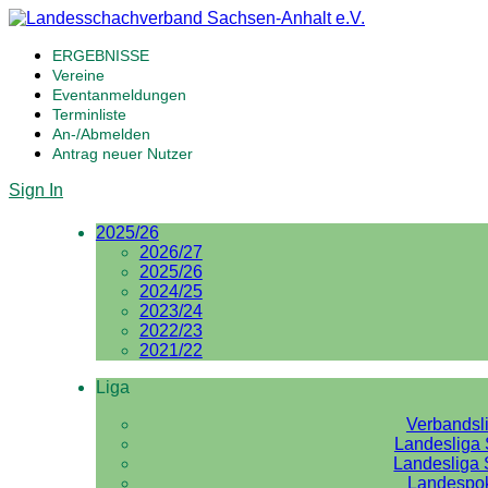
ERGEBNISSE
Vereine
Eventanmeldungen
Terminliste
An-/Abmelden
Antrag neuer Nutzer
Sign In
2025/26
2026/27
2025/26
2024/25
2023/24
2022/23
2021/22
Liga
Verbandsl
Landesliga 
Landesliga 
Landespo