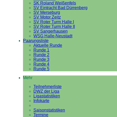
SK Roland Weißenfels
SV Eintracht Bad Dürrenberg
SV Merseburg
SV Motor Zeitz
SV Roter Turm Halle I
SV Roter Turm Halle II
SV Sangerhausen
WSG Halle-Neustadt
Paarungsliste
Aktuelle Runde
Runde 1
Runde 2
Runde 3
Runde 4
Runde 5
Mehr
Teilnehmerliste
DWZ der Liga
Ligastatistiken
Infokarte
Saisonstatistiken
Termine