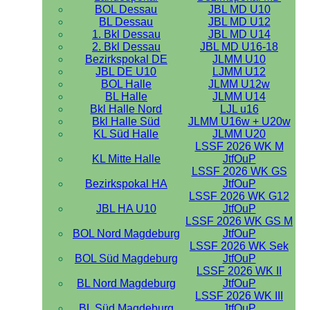
BOL Dessau
JBL MD U10
BL Dessau
JBL MD U12
1. Bkl Dessau
JBL MD U14
2. Bkl Dessau
JBL MD U16-18
Bezirkspokal DE
JLMM U10
JBL DE U10
LJMM U12
BOL Halle
JLMM U12w
BL Halle
JLMM U14
Bkl Halle Nord
LJL u16
Bkl Halle Süd
JLMM U16w + U20w
KL Süd Halle
JLMM U20
LSSF 2026 WK M
KL Mitte Halle
JtfOuP
LSSF 2026 WK GS
Bezirkspokal HA
JtfOuP
LSSF 2026 WK G12
JBL HA U10
JtfOuP
LSSF 2026 WK GS M
BOL Nord Magdeburg
JtfOuP
LSSF 2026 WK Sek
BOL Süd Magdeburg
JtfOuP
LSSF 2026 WK II
BL Nord Magdeburg
JtfOuP
LSSF 2026 WK III
BL Süd Magdeburg
JtfOuP