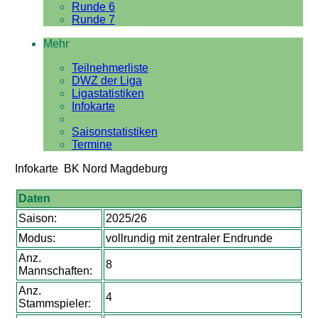
Runde 6
Runde 7
Mehr
Teilnehmerliste
DWZ der Liga
Ligastatistiken
Infokarte
Saisonstatistiken
Termine
Infokarte BK Nord Magdeburg
Daten
Saison:
2025/26
Modus:
vollrundig mit zentraler Endrunde
Anz.
8
Mannschaften:
Anz.
4
Stammspieler: