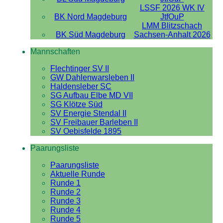
LSSF 2026 WK IV
BK Nord Magdeburg
JtfOuP
LMM Blitzschach
BK Süd Magdeburg
Sachsen-Anhalt 2026
Mannschaften
Flechtinger SV II
GW Dahlenwarsleben II
Haldensleber SC
SG Aufbau Elbe MD VII
SG Klötze Süd
SV Energie Stendal II
SV Freibauer Barleben II
SV Oebisfelde 1895
Paarungsliste
Paarungsliste
Aktuelle Runde
Runde 1
Runde 2
Runde 3
Runde 4
Runde 5