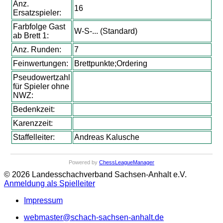
Anz.
16
Ersatzspieler:
Farbfolge Gast
W-S-... (Standard)
ab Brett 1:
Anz. Runden:
7
Feinwertungen:
Brettpunkte;Ordering
Pseudowertzahl
für Spieler ohne
NWZ:
Bedenkzeit:
Karenzzeit:
Staffelleiter:
Andreas Kalusche
Powered by
ChessLeagueManager
© 2026 Landesschachverband Sachsen-Anhalt e.V.
Anmeldung als Spielleiter
Impressum
webmaster@schach-sachsen-anhalt.de