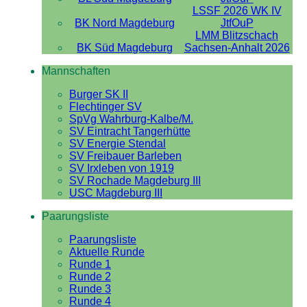
LSSF 2026 WK IV
BK Nord Magdeburg
JtfOuP
LMM Blitzschach
BK Süd Magdeburg
Sachsen-Anhalt 2026
Mannschaften
Burger SK II
Flechtinger SV
SpVg Wahrburg-Kalbe/M.
SV Eintracht Tangerhütte
SV Energie Stendal
SV Freibauer Barleben
SV Irxleben von 1919
SV Rochade Magdeburg III
USC Magdeburg III
Paarungsliste
Paarungsliste
Aktuelle Runde
Runde 1
Runde 2
Runde 3
Runde 4