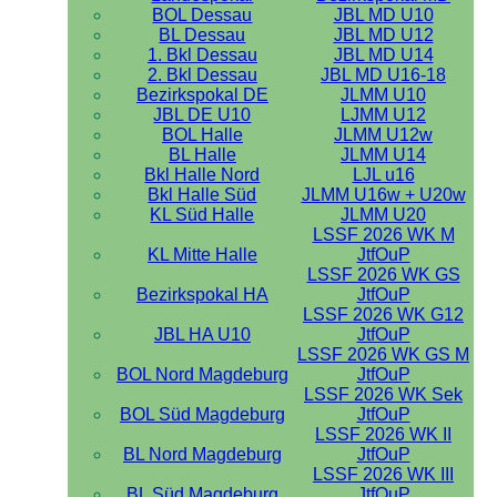
BOL Dessau
JBL MD U10
BL Dessau
JBL MD U12
1. Bkl Dessau
JBL MD U14
2. Bkl Dessau
JBL MD U16-18
Bezirkspokal DE
JLMM U10
JBL DE U10
LJMM U12
BOL Halle
JLMM U12w
BL Halle
JLMM U14
Bkl Halle Nord
LJL u16
Bkl Halle Süd
JLMM U16w + U20w
KL Süd Halle
JLMM U20
LSSF 2026 WK M
KL Mitte Halle
JtfOuP
LSSF 2026 WK GS
Bezirkspokal HA
JtfOuP
LSSF 2026 WK G12
JBL HA U10
JtfOuP
LSSF 2026 WK GS M
BOL Nord Magdeburg
JtfOuP
LSSF 2026 WK Sek
BOL Süd Magdeburg
JtfOuP
LSSF 2026 WK II
BL Nord Magdeburg
JtfOuP
LSSF 2026 WK III
BL Süd Magdeburg
JtfOuP