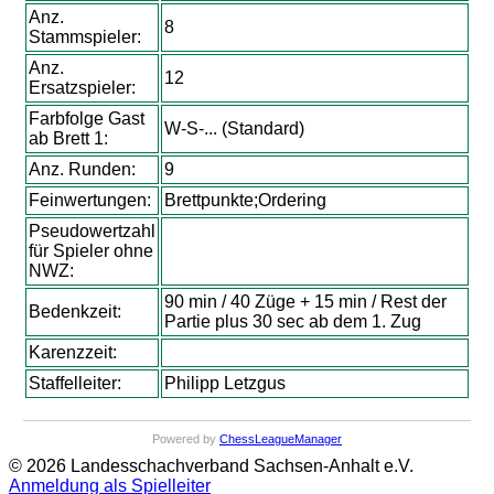
Anz.
8
Stammspieler:
Anz.
12
Ersatzspieler:
Farbfolge Gast
W-S-... (Standard)
ab Brett 1:
Anz. Runden:
9
Feinwertungen:
Brettpunkte;Ordering
Pseudowertzahl
für Spieler ohne
NWZ:
90 min / 40 Züge + 15 min / Rest der
Bedenkzeit:
Partie plus 30 sec ab dem 1. Zug
Karenzzeit:
Staffelleiter:
Philipp Letzgus
Powered by
ChessLeagueManager
© 2026 Landesschachverband Sachsen-Anhalt e.V.
Anmeldung als Spielleiter