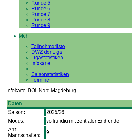
Runde 5
Runde 6
Runde 7
Runde 8
Runde 9
Mehr
Teilnehmerliste
DWZ der Liga
Ligastatistiken
Infokarte
Saisonstatistiken
Termine
Infokarte BOL Nord Magdeburg
Daten
Saison:
2025/26
Modus:
vollrundig mit zentraler Endrunde
Anz.
9
Mannschaften: