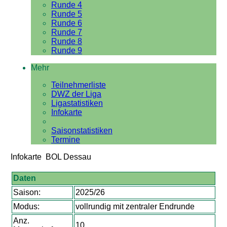
Runde 4
Runde 5
Runde 6
Runde 7
Runde 8
Runde 9
Mehr
Teilnehmerliste
DWZ der Liga
Ligastatistiken
Infokarte
Saisonstatistiken
Termine
Infokarte BOL Dessau
Daten
Saison:
2025/26
Modus:
vollrundig mit zentraler Endrunde
Anz.
10