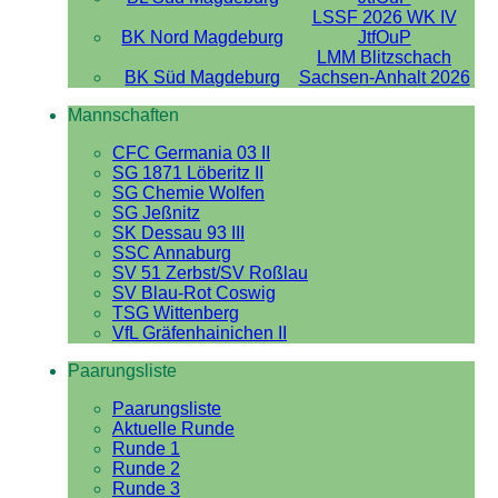
LSSF 2026 WK IV
BK Nord Magdeburg
JtfOuP
LMM Blitzschach
BK Süd Magdeburg
Sachsen-Anhalt 2026
Mannschaften
CFC Germania 03 II
SG 1871 Löberitz II
SG Chemie Wolfen
SG Jeßnitz
SK Dessau 93 III
SSC Annaburg
SV 51 Zerbst/SV Roßlau
SV Blau-Rot Coswig
TSG Wittenberg
VfL Gräfenhainichen II
Paarungsliste
Paarungsliste
Aktuelle Runde
Runde 1
Runde 2
Runde 3