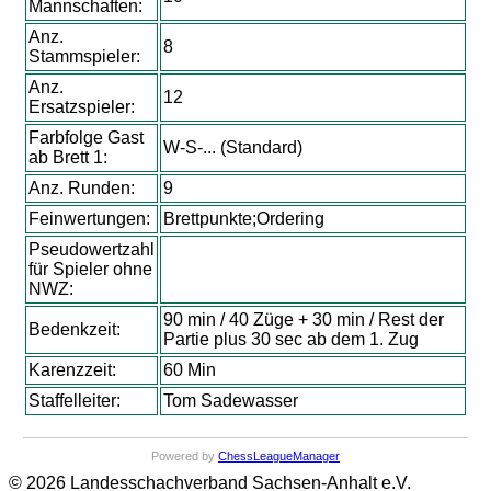
Mannschaften:
Anz.
8
Stammspieler:
Anz.
12
Ersatzspieler:
Farbfolge Gast
W-S-... (Standard)
ab Brett 1:
Anz. Runden:
9
Feinwertungen:
Brettpunkte;Ordering
Pseudowertzahl
für Spieler ohne
NWZ:
90 min / 40 Züge + 30 min / Rest der
Bedenkzeit:
Partie plus 30 sec ab dem 1. Zug
Karenzzeit:
60 Min
Staffelleiter:
Tom Sadewasser
Powered by
ChessLeagueManager
© 2026 Landesschachverband Sachsen-Anhalt e.V.