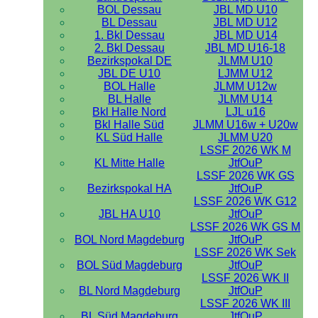
BOL Dessau
JBL MD U10
BL Dessau
JBL MD U12
1. Bkl Dessau
JBL MD U14
2. Bkl Dessau
JBL MD U16-18
Bezirkspokal DE
JLMM U10
JBL DE U10
LJMM U12
BOL Halle
JLMM U12w
BL Halle
JLMM U14
Bkl Halle Nord
LJL u16
Bkl Halle Süd
JLMM U16w + U20w
KL Süd Halle
JLMM U20
LSSF 2026 WK M
KL Mitte Halle
JtfOuP
LSSF 2026 WK GS
Bezirkspokal HA
JtfOuP
LSSF 2026 WK G12
JBL HA U10
JtfOuP
LSSF 2026 WK GS M
BOL Nord Magdeburg
JtfOuP
LSSF 2026 WK Sek
BOL Süd Magdeburg
JtfOuP
LSSF 2026 WK II
BL Nord Magdeburg
JtfOuP
LSSF 2026 WK III
BL Süd Magdeburg
JtfOuP