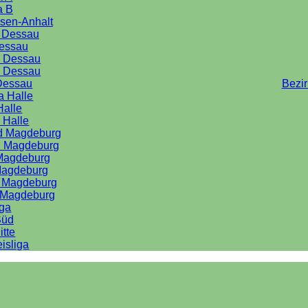
a B
sen-Anhalt
a Dessau
Dessau
e Dessau
e Dessau
Dessau
Bezi
a Halle
Halle
 Halle
rd Magdeburg
d Magdeburg
 Magdeburg
Magdeburg
d Magdeburg
d Magdeburg
iga
Süd
itte
isliga