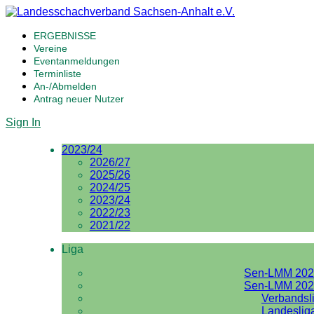
ERGEBNISSE
Vereine
Eventanmeldungen
Terminliste
An-/Abmelden
Antrag neuer Nutzer
Sign In
2023/24
2026/27
2025/26
2024/25
2023/24
2022/23
2021/22
Liga
Sen-LMM 202
Sen-LMM 202
Verbandsl
Landeslig