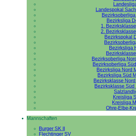
Landeslig
Landespokal Sach
Bezirksoberlig
Bezirksliga 
1. Bezirksklass
2. Bezirksklass
Bezirkspokal 
Bezirksoberlig
Bezirksliga 
Bezirksklasse
Bezirksoberliga No
Bezirksoberliga Sü
Bezirksliga Nord
Bezirksliga Süd 
Bezirksklasse Nor
Bezirksklasse Sü
Salzlandl
Kreisliga 
Kreisliga M
Ohre-Elbe-Kre
Mannschaften
Burger SK II
Flechtinger SV