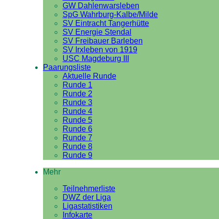
GW Dahlenwarsleben
SpG Wahrburg-Kalbe/Milde
SV Eintracht Tangerhütte
SV Energie Stendal
SV Freibauer Barleben
SV Irxleben von 1919
USC Magdeburg III
Paarungsliste
Aktuelle Runde
Runde 1
Runde 2
Runde 3
Runde 4
Runde 5
Runde 6
Runde 7
Runde 8
Runde 9
Mehr
Teilnehmerliste
DWZ der Liga
Ligastatistiken
Infokarte