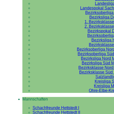
Landeslig
Landespokal Sach
Bezirksoberlig
Bezirksliga 
1. Bezirksklass
2. Bezirksklass
Bezirkspokal 
Bezirksoberlig
Bezirksliga 
Bezirksklasse
Bezirksoberliga No
Bezirksoberliga Sü
Bezirksliga Nord
Bezirksliga Süd 
Bezirksklasse Nor
Bezirksklasse Sü
Salzlandl
Kreisliga 
Kreisliga M
Ohre-Elbe-Kre
Mannschaften
Schachfreunde Hettstedt I
Schachfreunde Hettstedt II