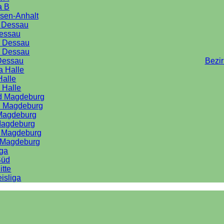
a B
sen-Anhalt
a Dessau
Dessau
e Dessau
e Dessau
Dessau
Bezi
a Halle
Halle
 Halle
rd Magdeburg
d Magdeburg
 Magdeburg
Magdeburg
d Magdeburg
d Magdeburg
iga
Süd
itte
isliga