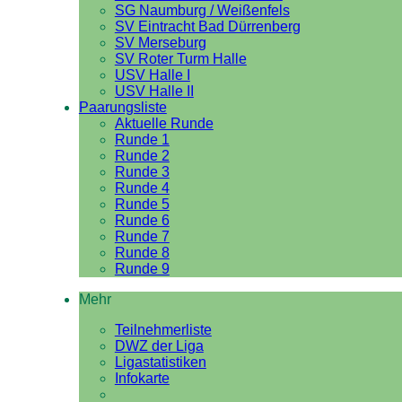
SG Naumburg / Weißenfels
SV Eintracht Bad Dürrenberg
SV Merseburg
SV Roter Turm Halle
USV Halle I
USV Halle II
Paarungsliste
Aktuelle Runde
Runde 1
Runde 2
Runde 3
Runde 4
Runde 5
Runde 6
Runde 7
Runde 8
Runde 9
Mehr
Teilnehmerliste
DWZ der Liga
Ligastatistiken
Infokarte