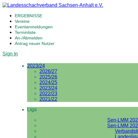
ERGEBNISSE
Vereine
Eventanmeldungen
Terminliste
An-/Abmelden
Antrag neuer Nutzer
Sign In
2023/24
2026/27
2025/26
2024/25
2023/24
2022/23
2021/22
Liga
Sen-LMM 202
Sen-LMM 202
Verbandsl
Landeslig